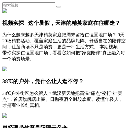
视频实探 | 这个暑假，天津的精英家庭在往哪走？
为什么越来越多天津精英家庭把周末留给仁恒置地广场？ 9天
20场精彩活动、覆盖家庭生活的品牌矩阵、舒适自在的陪伴空
间，让逛商场不只是消费，更是一种生活方式。 本期视频，
带你实探仁恒置地广场，看看它如何把“家庭陪伴”真正融入每
一个消费场景。
38℃的户外，凭什么让人逛不停？
38℃户外街区怎么留人？武汉新天地把高温"痛点"变打卡"爽
点"，首店旗舰店出圈、日咖夜酒全时段欢聚。读懂年轻人，
才是商业长红真相。
总经理带你逛贵阳阿云朵仓