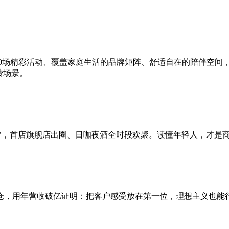
20场精彩活动、覆盖家庭生活的品牌矩阵、舒适自在的陪伴空间
费场景。
爽点"，首店旗舰店出圈、日咖夜酒全时段欢聚。读懂年轻人，才是
仓，用年营收破亿证明：把客户感受放在第一位，理想主义也能