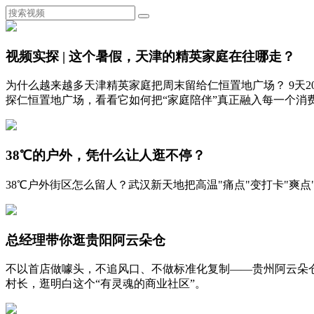
视频实探 | 这个暑假，天津的精英家庭在往哪走？
为什么越来越多天津精英家庭把周末留给仁恒置地广场？ 9天
探仁恒置地广场，看看它如何把“家庭陪伴”真正融入每一个消
38℃的户外，凭什么让人逛不停？
38℃户外街区怎么留人？武汉新天地把高温"痛点"变打卡"
总经理带你逛贵阳阿云朵仓
不以首店做噱头，不追风口、不做标准化复制——贵州阿云朵
村长，逛明白这个“有灵魂的商业社区”。