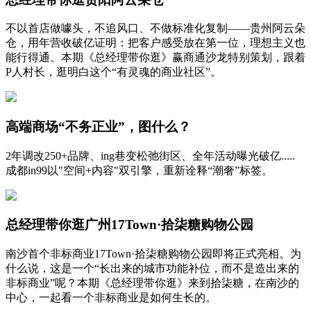
不以首店做噱头，不追风口、不做标准化复制——贵州阿云朵
仓，用年营收破亿证明：把客户感受放在第一位，理想主义也
能行得通。本期《总经理带你逛》赢商通沙龙特别策划，跟着
P人村长，逛明白这个“有灵魂的商业社区”。
高端商场“不务正业”，图什么？
2年调改250+品牌、ing巷变松弛街区、全年活动曝光破亿.....
成都in99以"空间+内容"双引擎，重新诠释“潮奢”标签。
总经理带你逛广州17Town·拾柒糖购物公园
南沙首个非标商业17Town·拾柒糖购物公园即将正式亮相。为
什么说，这是一个“长出来的城市功能补位，而不是造出来的
非标商业”呢？本期《总经理带你逛》来到拾柒糖，在南沙的
中心，一起看一个非标商业是如何生长的。