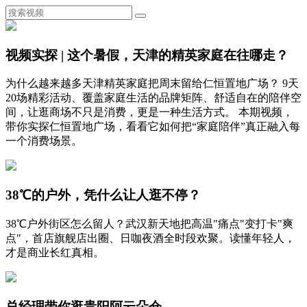
视频实探 | 这个暑假，天津的精英家庭在往哪走？
为什么越来越多天津精英家庭把周末留给仁恒置地广场？ 9天
20场精彩活动、覆盖家庭生活的品牌矩阵、舒适自在的陪伴空
间，让逛商场不只是消费，更是一种生活方式。 本期视频，
带你实探仁恒置地广场，看看它如何把“家庭陪伴”真正融入每
一个消费场景。
38℃的户外，凭什么让人逛不停？
38℃户外街区怎么留人？武汉新天地把高温"痛点"变打卡"爽
点"，首店旗舰店出圈、日咖夜酒全时段欢聚。读懂年轻人，
才是商业长红真相。
总经理带你逛贵阳阿云朵仓