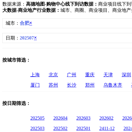
数据来源：
高德地图-购物中心线下到访数据：
商业项目线下到
大数据-商业地产行业数据：
城市、商圈、商业项目、商业地产
×
城市：
合肥
×
日期：
202507
按城市筛选：
上海
北京
广州
重庆
天津
深圳
厦门
苏州
长沙
郑州
乌鲁木齐
按日期筛选：
202505
202604
202603
202602
2026
202503
202502
202501
2411-12
202