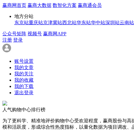
赢商网首页
赢商大数据
数智化方案
赢商通会员
地方分站
东京站
重庆站
京津冀站
西北站
华东站
华中站
深圳站
云南站
公众号矩阵
视频号
赢商网APP
注册
登录
账号设置
我的文章
我的关注
我的收藏
我的下载
退出登录
人气购物中心排行榜
为了更科学、精准地评价购物中心受欢迎程度，赢商股份与高
模和活跃度，形成综合性热度指标，以量化数据为项目调改、