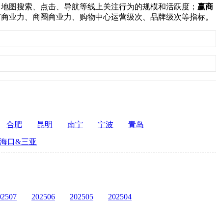
：
地图搜索、点击、导航等线上关注行为的规模和活跃度；
赢商
市商业力、商圈商业力、购物中心运营级次、品牌级次等指标。
合肥
昆明
南宁
宁波
青岛
海口&三亚
02507
202506
202505
202504