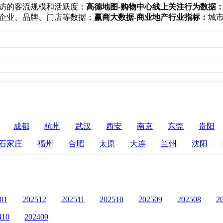
访的客流规模和活跃度；
高德地图-购物中心线上关注行为数据
企业、品牌、门店等数据；
赢商大数据-商业地产行业指标：
城
成都
杭州
武汉
西安
南京
东莞
贵阳
石家庄
福州
合肥
太原
大连
兰州
沈阳
01
202512
202511
202510
202509
202508
2
410
202409