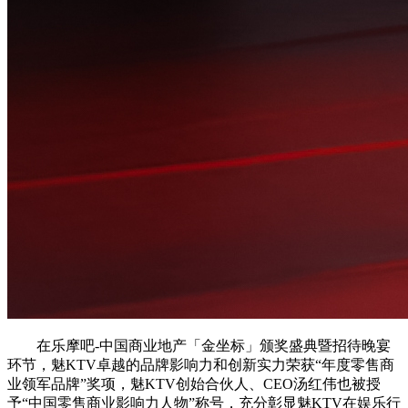
在乐摩吧-中国商业地产「金坐标」颁奖盛典暨招待晚宴
环节，魅KTV卓越的品牌影响力和创新实力荣获“年度零售商
业领军品牌”奖项，魅KTV创始合伙人、CEO汤红伟也被授
予“中国零售商业影响力人物”称号，充分彰显魅KTV在娱乐行