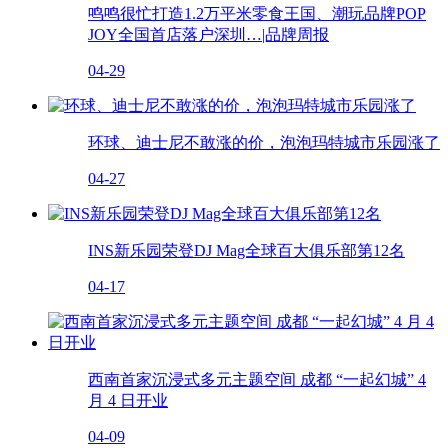
鸣鸣很忙打造1.2万平米零食王国、潮玩品牌POP
JOY全国首店落户深圳…|品牌周报
04-29
环球、迪士尼不敢涨的价，泡泡玛特城市乐园涨了
04-27
INS新乐园荣登DJ Mag全球百大俱乐部第12名
04-17
西南首家沉浸式多元主题空间 成都 “一起幻城” 4
月 4 日开业
04-09