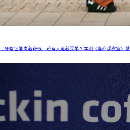
，凭啥它能贵着赚钱，还有人追着买单？本期《赢商观察室》就