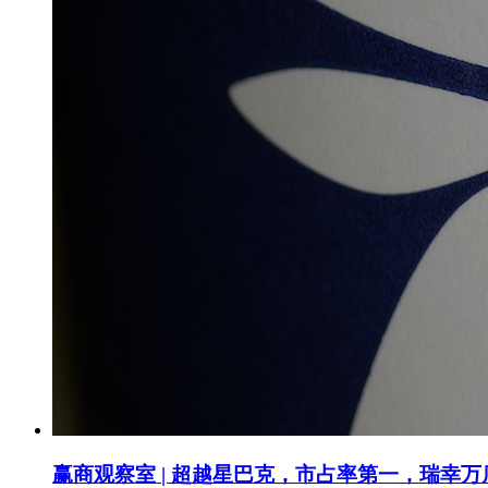
赢商观察室 | 超越星巴克，市占率第一，瑞幸万