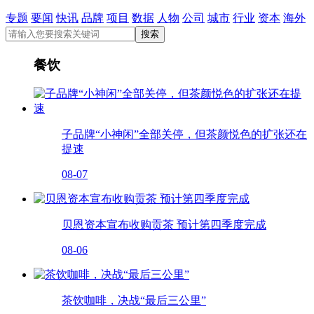
专题
要闻
快讯
品牌
项目
数据
人物
公司
城市
行业
资本
海外
餐饮
子品牌“小神闲”全部关停，但茶颜悦色的扩张还在
提速
08-07
贝恩资本宣布收购贡茶 预计第四季度完成
08-06
茶饮咖啡，决战“最后三公里”