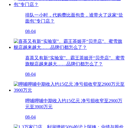
排队一小时，代购费比面包贵，谁带火了这家“盐
面包”专门店？
08-04
喜茶又有新“实验室”、霸王茶姬开“贝壳店”、蜜雪
旗舰店越来越大……品牌们都怎么了？
08-04
呷哺呷哺中期收入约15亿元 净亏损收窄至2900万
元至3900万元
08-04