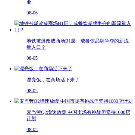
业
08-06
地铁被爆改成商场B1层，成餐饮品牌争夺的新流
量入口？
08-05
漂亮饭，在商场活下来了
08-05
麦当劳Q2增速放缓 中国市场有挑战但坚持1000店
计划
08-05