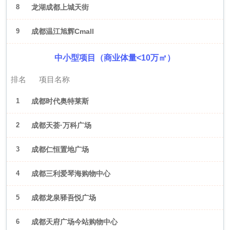
8
龙湖成都上城天街
9
成都温江旭辉Cmall
中小型项目（商业体量<10万㎡）
排名
项目名称
1
成都时代奥特莱斯
2
成都天荟·万科广场
3
成都仁恒置地广场
4
成都三利爱琴海购物中心
5
成都龙泉驿吾悦广场
6
成都天府广场今站购物中心