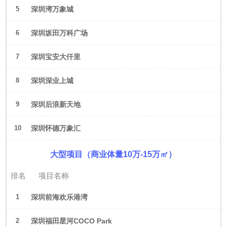
5
深圳湾万象城
6
深圳坂田万科广场
7
深圳宝安大仟里
8
深圳深业上城
9
深圳后浪新天地
10
深圳怀德万象汇
大型项目（商业体量10万-15万㎡）
排名
项目名称
1
深圳前海欢乐港湾
2
深圳福田星河COCO Park