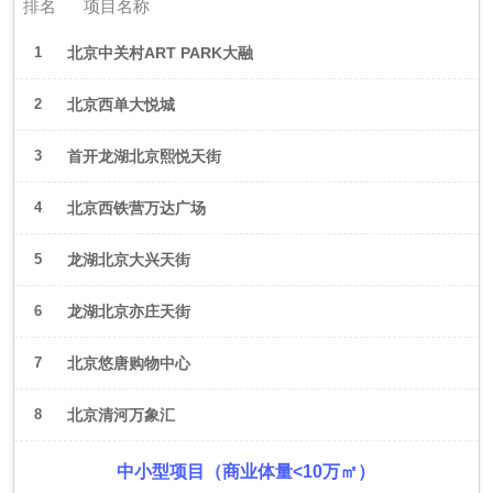
排名
项目名称
1
北京中关村ART PARK大融
城
2
北京西单大悦城
3
首开龙湖北京熙悦天街
4
北京西铁营万达广场
5
龙湖北京大兴天街
6
龙湖北京亦庄天街
7
北京悠唐购物中心
8
北京清河万象汇
中小型项目（商业体量<10万㎡）