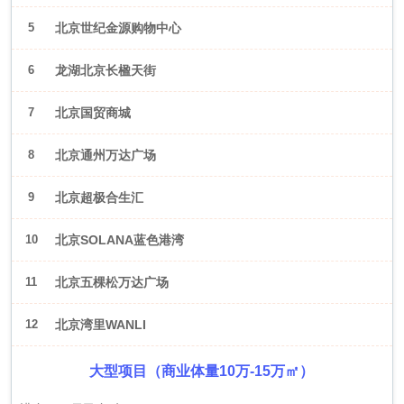
5
北京世纪金源购物中心
6
龙湖北京长楹天街
7
北京国贸商城
8
北京通州万达广场
9
北京超极合生汇
10
北京SOLANA蓝色港湾
11
北京五棵松万达广场
12
北京湾里WANLI
大型项目（商业体量10万-15万㎡）