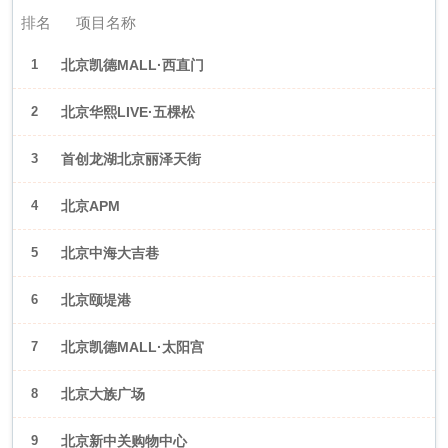
排名
项目名称
1
北京凯德MALL·西直门
2
北京华熙LIVE·五棵松
3
首创龙湖北京丽泽天街
4
北京APM
5
北京中海大吉巷
6
北京颐堤港
7
北京凯德MALL·太阳宫
8
北京大族广场
9
北京新中关购物中心