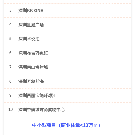
3
深圳KK ONE
4
深圳皇庭广场
5
深圳卓悦汇
6
深圳布吉万象汇
7
深圳南山海岸城
8
深圳万象前海
9
深圳西丽宝能环球汇
10
深圳中航城君尚购物中心
中小型项目（商业体量<10万㎡）