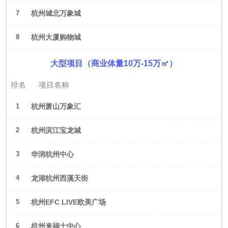
7
杭州城北万象城
8
杭州大厦购物城
大型项目（商业体量10万-15万㎡）
排名
项目名称
1
杭州萧山万象汇
2
杭州滨江宝龙城
3
华润杭州中心
4
龙湖杭州西溪天街
5
杭州EFC LIVE欧美广场
6
杭州来福士中心