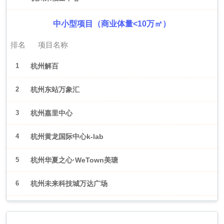
中小型项目（商业体量<10万㎡）
排名
项目名称
1
杭州解百
2
杭州东站万象汇
3
杭州嘉里中心
4
杭州黄龙国际中心k-lab
5
杭州华夏之心·WeTown美瑭
6
杭州未来科技城万达广场
2026年6月（武汉）