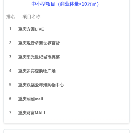
中小型项目（商业体量<10万㎡）
排名
项目名称
1
重庆方圆LIVE
2
重庆观音桥新世界百货
3
重庆阳光世纪城市奥莱
4
重庆罗宾森购物广场
5
重庆双福爱琴海购物中心
6
重庆熙熙mall
7
重庆财富MALL