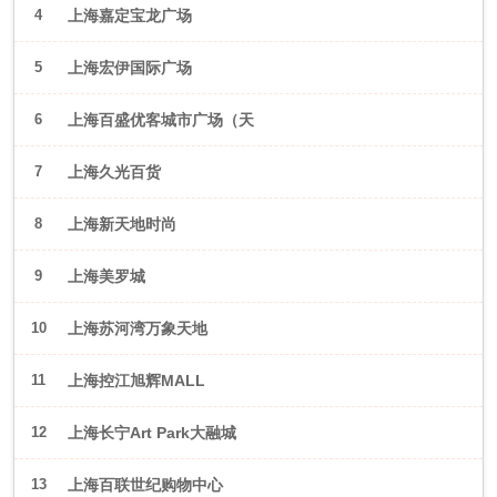
4
上海嘉定宝龙广场
5
上海宏伊国际广场
6
上海百盛优客城市广场（天
山店）
7
上海久光百货
8
上海新天地时尚
9
上海美罗城
10
上海苏河湾万象天地
11
上海控江旭辉MALL
12
上海长宁Art Park大融城
13
上海百联世纪购物中心