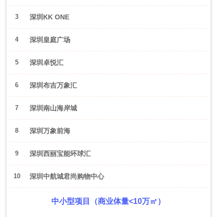
3
深圳KK ONE
4
深圳皇庭广场
5
深圳卓悦汇
6
深圳布吉万象汇
7
深圳南山海岸城
8
深圳万象前海
9
深圳西丽宝能环球汇
10
深圳中航城君尚购物中心
中小型项目（商业体量<10万㎡）