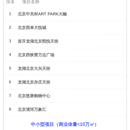
排名
项目名称
1
北京中关村ART PARK大融
城
2
北京西单大悦城
3
首开龙湖北京熙悦天街
4
北京西铁营万达广场
5
龙湖北京大兴天街
6
龙湖北京亦庄天街
7
北京悠唐购物中心
8
北京清河万象汇
中小型项目（商业体量<10万㎡）