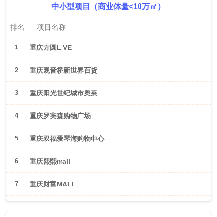
中小型项目（商业体量<10万㎡）
排名
项目名称
1
重庆方圆LIVE
2
重庆观音桥新世界百货
3
重庆阳光世纪城市奥莱
4
重庆罗宾森购物广场
5
重庆双福爱琴海购物中心
6
重庆熙熙mall
7
重庆财富MALL