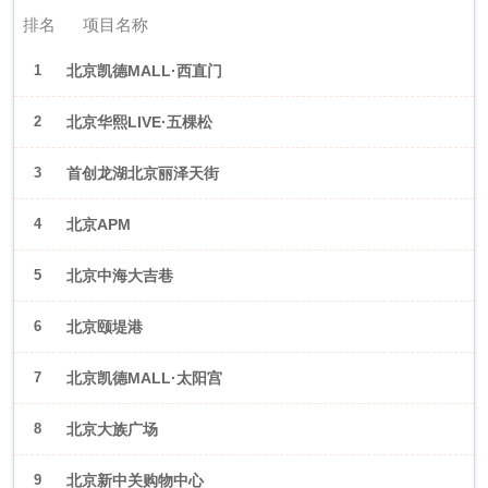
排名
项目名称
1
北京凯德MALL·西直门
2
北京华熙LIVE·五棵松
3
首创龙湖北京丽泽天街
4
北京APM
5
北京中海大吉巷
6
北京颐堤港
7
北京凯德MALL·太阳宫
8
北京大族广场
9
北京新中关购物中心