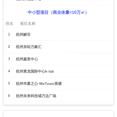
中小型项目（商业体量<10万㎡）
排名
项目名称
1
杭州解百
2
杭州东站万象汇
3
杭州嘉里中心
4
杭州黄龙国际中心k-lab
5
杭州华夏之心·WeTown美瑭
6
杭州未来科技城万达广场
2026年6月（武汉）