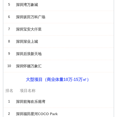
5
深圳湾万象城
6
深圳坂田万科广场
7
深圳宝安大仟里
8
深圳深业上城
9
深圳后浪新天地
10
深圳怀德万象汇
大型项目（商业体量10万-15万㎡）
排名
项目名称
1
深圳前海欢乐港湾
2
深圳福田星河COCO Park