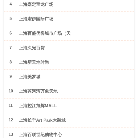
4
上海嘉定宝龙广场
5
上海宏伊国际广场
6
上海百盛优客城市广场（天
山店）
7
上海久光百货
8
上海新天地时尚
9
上海美罗城
10
上海苏河湾万象天地
11
上海控江旭辉MALL
12
上海长宁Art Park大融城
13
上海百联世纪购物中心