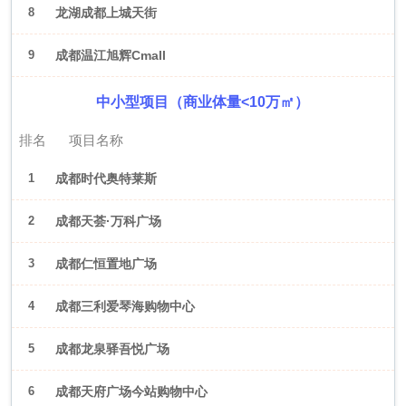
8
龙湖成都上城天街
9
成都温江旭辉Cmall
中小型项目（商业体量<10万㎡）
排名
项目名称
1
成都时代奥特莱斯
2
成都天荟·万科广场
3
成都仁恒置地广场
4
成都三利爱琴海购物中心
5
成都龙泉驿吾悦广场
6
成都天府广场今站购物中心