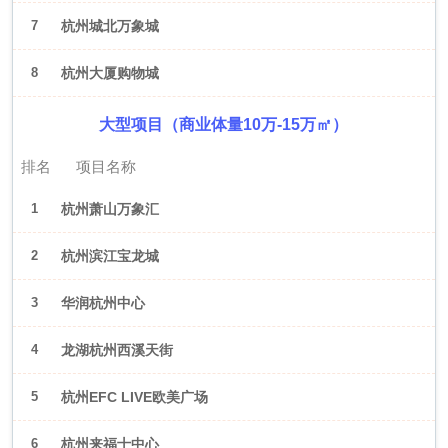
7
杭州城北万象城
8
杭州大厦购物城
大型项目（商业体量10万-15万㎡）
排名
项目名称
1
杭州萧山万象汇
2
杭州滨江宝龙城
3
华润杭州中心
4
龙湖杭州西溪天街
5
杭州EFC LIVE欧美广场
6
杭州来福士中心