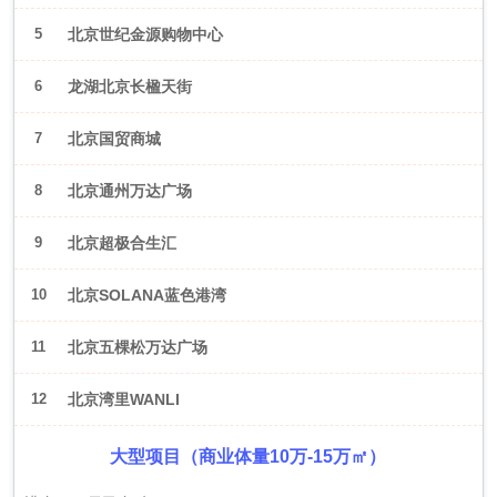
5
北京世纪金源购物中心
6
龙湖北京长楹天街
7
北京国贸商城
8
北京通州万达广场
9
北京超极合生汇
10
北京SOLANA蓝色港湾
11
北京五棵松万达广场
12
北京湾里WANLI
大型项目（商业体量10万-15万㎡）