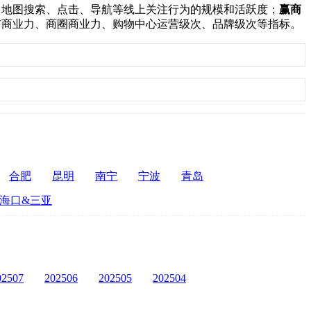
：
地图搜索、点击、导航等线上关注行为的规模和活跃度；
赢商
市商业力、商圈商业力、购物中心运营级次、品牌级次等指标。
合肥
昆明
南宁
宁波
青岛
海口&三亚
02507
202506
202505
202504