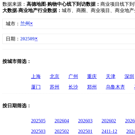
数据来源：
高德地图-购物中心线下到访数据：
商业项目线下到
大数据-商业地产行业数据：
城市、商圈、商业项目、商业地产
×
城市：
兰州
×
日期：
202509
按城市筛选：
上海
北京
广州
重庆
天津
深圳
厦门
苏州
长沙
郑州
乌鲁木齐
按日期筛选：
202505
202604
202603
202602
2026
202503
202502
202501
2411-12
202