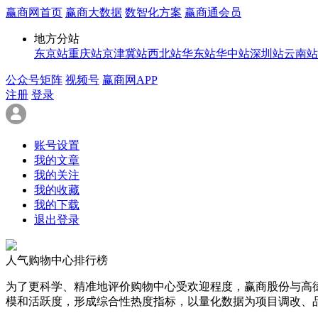
赢商网首页
赢商大数据
数智化方案
赢商通会员
地方分站
东京站
重庆站
京津冀站
西北站
华东站
华中站
深圳站
云南站
公众号矩阵
视频号
赢商网APP
注册
登录
账号设置
我的文章
我的关注
我的收藏
我的下载
退出登录
人气购物中心排行榜
为了更科学、精准地评价购物中心受欢迎程度，赢商股份与高
模和活跃度，形成综合性热度指标，以量化数据为项目调改、