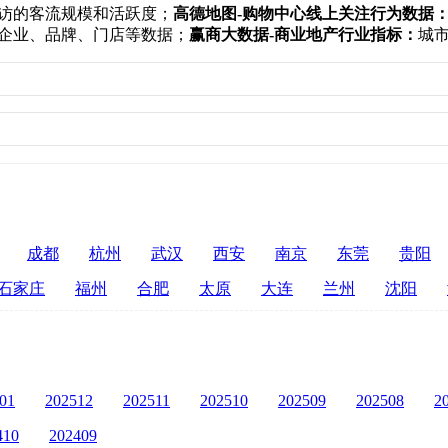
访的客流规模和活跃度；
高德地图-购物中心线上关注行为数据
企业、品牌、门店等数据；
赢商大数据-商业地产行业指标：
城
成都
杭州
武汉
西安
南京
东莞
贵阳
石家庄
福州
合肥
太原
大连
兰州
沈阳
01
202512
202511
202510
202509
202508
2
410
202409