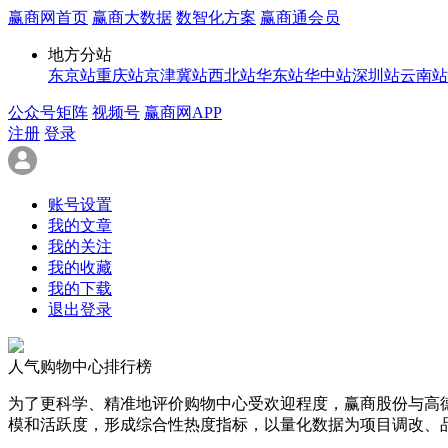
赢商网首页
赢商大数据
数智化方案
赢商通会员
地方分站
东京站
重庆站
京津冀站
西北站
华东站
华中站
深圳站
云南站
公众号矩阵
视频号
赢商网APP
注册
登录
账号设置
我的文章
我的关注
我的收藏
我的下载
退出登录
人气购物中心排行榜
为了更科学、精准地评价购物中心受欢迎程度，赢商股份与高
模和活跃度，形成综合性热度指标，以量化数据为项目调改、