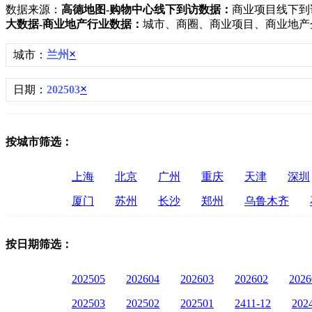
数据来源：
高德地图-购物中心线下到访数据：
商业项目线下到
大数据-商业地产行业数据：
城市、商圈、商业项目、商业地产
×
城市：
兰州
×
日期：
202503
按城市筛选：
上海
北京
广州
重庆
天津
深圳
厦门
苏州
长沙
郑州
乌鲁木齐
按日期筛选：
202505
202604
202603
202602
2026
202503
202502
202501
2411-12
202