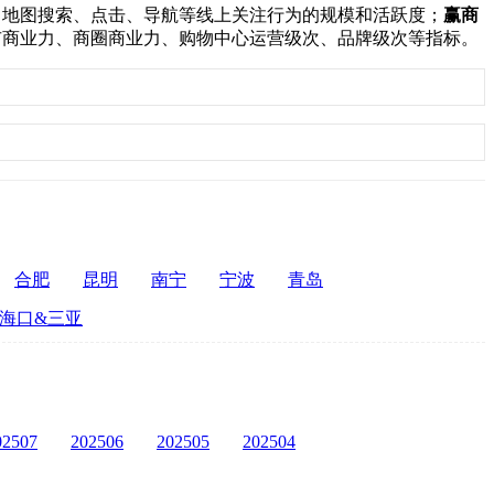
：
地图搜索、点击、导航等线上关注行为的规模和活跃度；
赢商
市商业力、商圈商业力、购物中心运营级次、品牌级次等指标。
合肥
昆明
南宁
宁波
青岛
海口&三亚
02507
202506
202505
202504