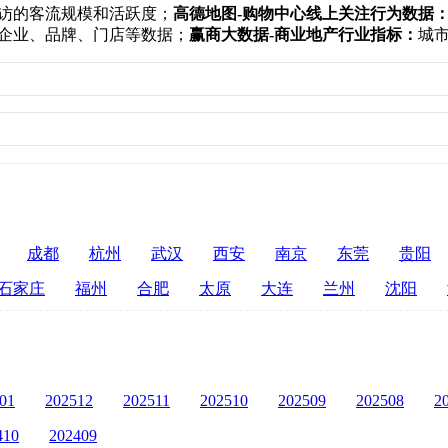
访的客流规模和活跃度；
高德地图-购物中心线上关注行为数据
企业、品牌、门店等数据；
赢商大数据-商业地产行业指标：
城
成都
杭州
武汉
西安
南京
东莞
贵阳
石家庄
福州
合肥
太原
大连
兰州
沈阳
01
202512
202511
202510
202509
202508
2
410
202409