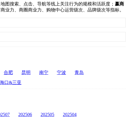
：
地图搜索、点击、导航等线上关注行为的规模和活跃度；
赢商
市商业力、商圈商业力、购物中心运营级次、品牌级次等指标。
合肥
昆明
南宁
宁波
青岛
海口&三亚
02507
202506
202505
202504