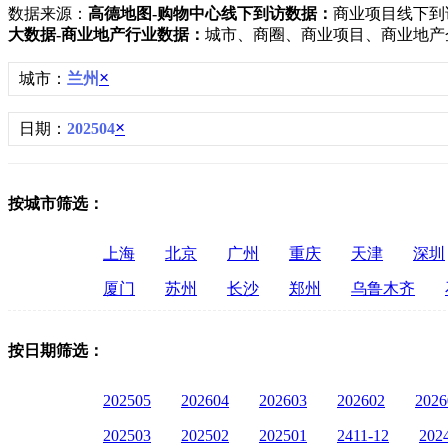
数据来源：
高德地图-购物中心线下到访数据：
商业项目线下到
大数据-商业地产行业数据：
城市、商圈、商业项目、商业地产
×
城市：
兰州
×
日期：
202504
按城市筛选：
上海
北京
广州
重庆
天津
深圳
厦门
苏州
长沙
郑州
乌鲁木齐
按日期筛选：
202505
202604
202603
202602
2026
202503
202502
202501
2411-12
202