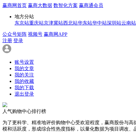
赢商网首页
赢商大数据
数智化方案
赢商通会员
地方分站
东京站
重庆站
京津冀站
西北站
华东站
华中站
深圳站
云南站
公众号矩阵
视频号
赢商网APP
注册
登录
账号设置
我的文章
我的关注
我的收藏
我的下载
退出登录
人气购物中心排行榜
为了更科学、精准地评价购物中心受欢迎程度，赢商股份与高
模和活跃度，形成综合性热度指标，以量化数据为项目调改、