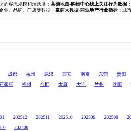
访的客流规模和活跃度；
高德地图-购物中心线上关注行为数据
企业、品牌、门店等数据；
赢商大数据-商业地产行业指标：
城
成都
杭州
武汉
西安
南京
东莞
贵阳
石家庄
福州
合肥
太原
大连
兰州
沈阳
01
202512
202511
202510
202509
202508
2
410
202409