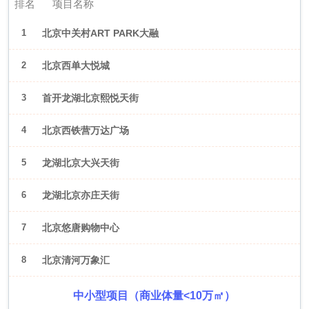
排名
项目名称
1
北京中关村ART PARK大融
城
2
北京西单大悦城
3
首开龙湖北京熙悦天街
4
北京西铁营万达广场
5
龙湖北京大兴天街
6
龙湖北京亦庄天街
7
北京悠唐购物中心
8
北京清河万象汇
中小型项目（商业体量<10万㎡）