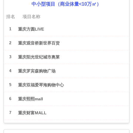
中小型项目（商业体量<10万㎡）
排名
项目名称
1
重庆方圆LIVE
2
重庆观音桥新世界百货
3
重庆阳光世纪城市奥莱
4
重庆罗宾森购物广场
5
重庆双福爱琴海购物中心
6
重庆熙熙mall
7
重庆财富MALL