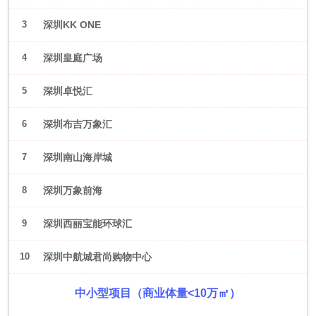
3
深圳KK ONE
4
深圳皇庭广场
5
深圳卓悦汇
6
深圳布吉万象汇
7
深圳南山海岸城
8
深圳万象前海
9
深圳西丽宝能环球汇
10
深圳中航城君尚购物中心
中小型项目（商业体量<10万㎡）