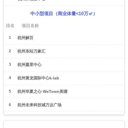
中小型项目（商业体量<10万㎡）
排名
项目名称
1
杭州解百
2
杭州东站万象汇
3
杭州嘉里中心
4
杭州黄龙国际中心k-lab
5
杭州华夏之心·WeTown美瑭
6
杭州未来科技城万达广场
2026年6月（武汉）