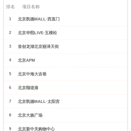
排名
项目名称
1
北京凯德MALL·西直门
2
北京华熙LIVE·五棵松
3
首创龙湖北京丽泽天街
4
北京APM
5
北京中海大吉巷
6
北京颐堤港
7
北京凯德MALL·太阳宫
8
北京大族广场
9
北京新中关购物中心