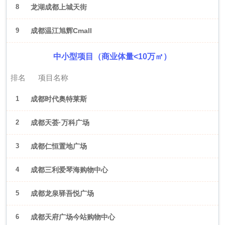
8
龙湖成都上城天街
9
成都温江旭辉Cmall
中小型项目（商业体量<10万㎡）
排名
项目名称
1
成都时代奥特莱斯
2
成都天荟·万科广场
3
成都仁恒置地广场
4
成都三利爱琴海购物中心
5
成都龙泉驿吾悦广场
6
成都天府广场今站购物中心