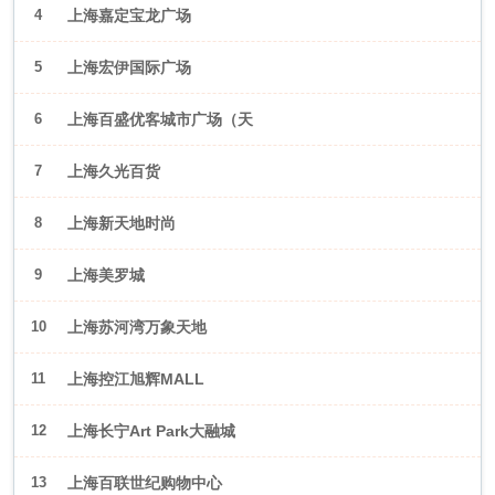
4
上海嘉定宝龙广场
5
上海宏伊国际广场
6
上海百盛优客城市广场（天
山店）
7
上海久光百货
8
上海新天地时尚
9
上海美罗城
10
上海苏河湾万象天地
11
上海控江旭辉MALL
12
上海长宁Art Park大融城
13
上海百联世纪购物中心