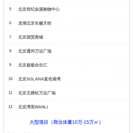
5
北京世纪金源购物中心
6
龙湖北京长楹天街
7
北京国贸商城
8
北京通州万达广场
9
北京超极合生汇
10
北京SOLANA蓝色港湾
11
北京五棵松万达广场
12
北京湾里WANLI
大型项目（商业体量10万-15万㎡）