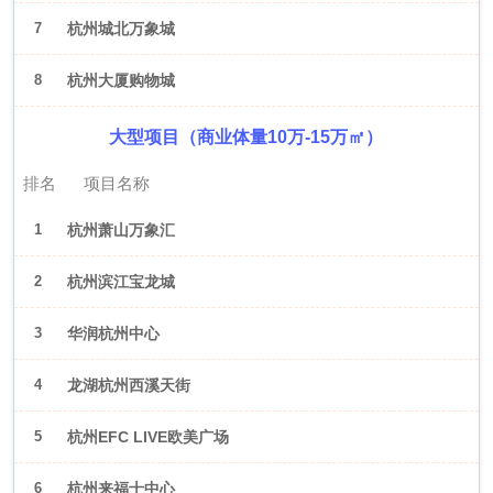
7
杭州城北万象城
8
杭州大厦购物城
大型项目（商业体量10万-15万㎡）
排名
项目名称
1
杭州萧山万象汇
2
杭州滨江宝龙城
3
华润杭州中心
4
龙湖杭州西溪天街
5
杭州EFC LIVE欧美广场
6
杭州来福士中心