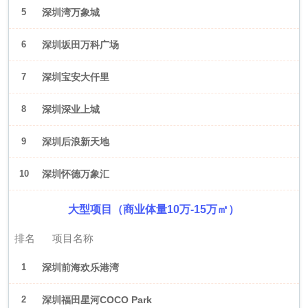
5
深圳湾万象城
6
深圳坂田万科广场
7
深圳宝安大仟里
8
深圳深业上城
9
深圳后浪新天地
10
深圳怀德万象汇
大型项目（商业体量10万-15万㎡）
排名
项目名称
1
深圳前海欢乐港湾
2
深圳福田星河COCO Park