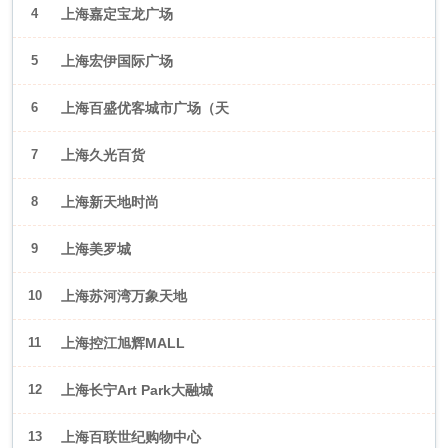
4
上海嘉定宝龙广场
5
上海宏伊国际广场
6
上海百盛优客城市广场（天
山店）
7
上海久光百货
8
上海新天地时尚
9
上海美罗城
10
上海苏河湾万象天地
11
上海控江旭辉MALL
12
上海长宁Art Park大融城
13
上海百联世纪购物中心