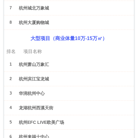
7
杭州城北万象城
8
杭州大厦购物城
大型项目（商业体量10万-15万㎡）
排名
项目名称
1
杭州萧山万象汇
2
杭州滨江宝龙城
3
华润杭州中心
4
龙湖杭州西溪天街
5
杭州EFC LIVE欧美广场
6
杭州来福士中心