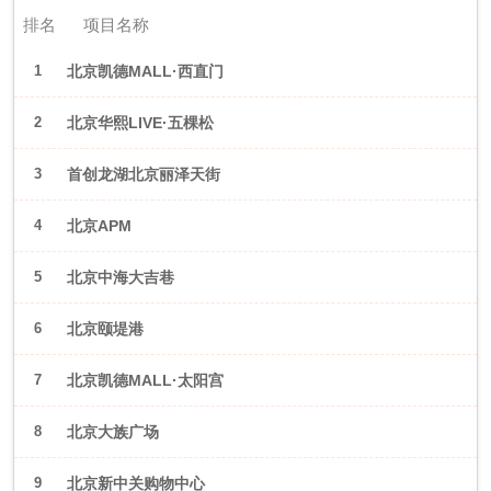
排名
项目名称
1
北京凯德MALL·西直门
2
北京华熙LIVE·五棵松
3
首创龙湖北京丽泽天街
4
北京APM
5
北京中海大吉巷
6
北京颐堤港
7
北京凯德MALL·太阳宫
8
北京大族广场
9
北京新中关购物中心