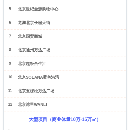
5
北京世纪金源购物中心
6
龙湖北京长楹天街
7
北京国贸商城
8
北京通州万达广场
9
北京超极合生汇
10
北京SOLANA蓝色港湾
11
北京五棵松万达广场
12
北京湾里WANLI
大型项目（商业体量10万-15万㎡）