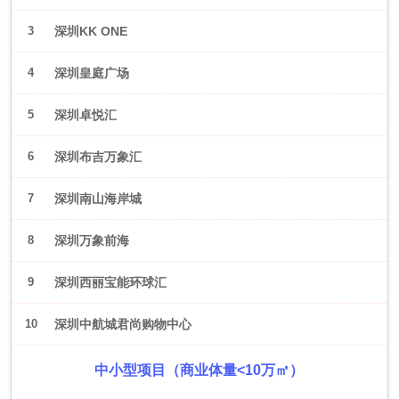
3
深圳KK ONE
4
深圳皇庭广场
5
深圳卓悦汇
6
深圳布吉万象汇
7
深圳南山海岸城
8
深圳万象前海
9
深圳西丽宝能环球汇
10
深圳中航城君尚购物中心
中小型项目（商业体量<10万㎡）