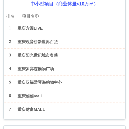
中小型项目（商业体量<10万㎡）
排名
项目名称
1
重庆方圆LIVE
2
重庆观音桥新世界百货
3
重庆阳光世纪城市奥莱
4
重庆罗宾森购物广场
5
重庆双福爱琴海购物中心
6
重庆熙熙mall
7
重庆财富MALL