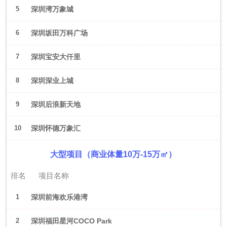
5
深圳湾万象城
6
深圳坂田万科广场
7
深圳宝安大仟里
8
深圳深业上城
9
深圳后浪新天地
10
深圳怀德万象汇
大型项目（商业体量10万-15万㎡）
排名
项目名称
1
深圳前海欢乐港湾
2
深圳福田星河COCO Park