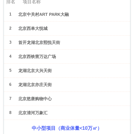
排名
项目名称
1
北京中关村ART PARK大融
城
2
北京西单大悦城
3
首开龙湖北京熙悦天街
4
北京西铁营万达广场
5
龙湖北京大兴天街
6
龙湖北京亦庄天街
7
北京悠唐购物中心
8
北京清河万象汇
中小型项目（商业体量<10万㎡）