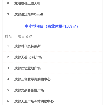
8
龙湖成都上城天街
9
成都温江旭辉Cmall
中小型项目（商业体量<10万㎡）
排名
项目名称
1
成都时代奥特莱斯
2
成都天荟·万科广场
3
成都仁恒置地广场
4
成都三利爱琴海购物中心
5
成都龙泉驿吾悦广场
6
成都天府广场今站购物中心