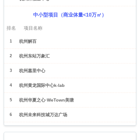
中小型项目（商业体量<10万㎡）
排名
项目名称
1
杭州解百
2
杭州东站万象汇
3
杭州嘉里中心
4
杭州黄龙国际中心k-lab
5
杭州华夏之心·WeTown美瑭
6
杭州未来科技城万达广场
2026年6月（武汉）