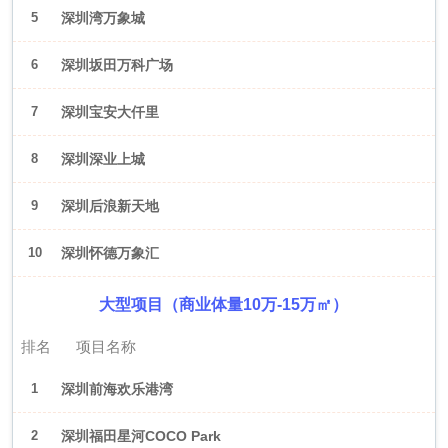
5
深圳湾万象城
6
深圳坂田万科广场
7
深圳宝安大仟里
8
深圳深业上城
9
深圳后浪新天地
10
深圳怀德万象汇
大型项目（商业体量10万-15万㎡）
排名
项目名称
1
深圳前海欢乐港湾
2
深圳福田星河COCO Park