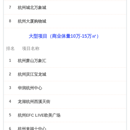
7
杭州城北万象城
8
杭州大厦购物城
大型项目（商业体量10万-15万㎡）
排名
项目名称
1
杭州萧山万象汇
2
杭州滨江宝龙城
3
华润杭州中心
4
龙湖杭州西溪天街
5
杭州EFC LIVE欧美广场
6
杭州来福士中心