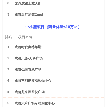
8
龙湖成都上城天街
9
成都温江旭辉Cmall
中小型项目（商业体量<10万㎡）
排名
项目名称
1
成都时代奥特莱斯
2
成都天荟·万科广场
3
成都仁恒置地广场
4
成都三利爱琴海购物中心
5
成都龙泉驿吾悦广场
6
成都天府广场今站购物中心