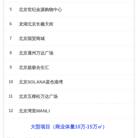
5
北京世纪金源购物中心
6
龙湖北京长楹天街
7
北京国贸商城
8
北京通州万达广场
9
北京超极合生汇
10
北京SOLANA蓝色港湾
11
北京五棵松万达广场
12
北京湾里WANLI
大型项目（商业体量10万-15万㎡）