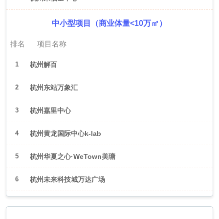
中小型项目（商业体量<10万㎡）
排名
项目名称
1
杭州解百
2
杭州东站万象汇
3
杭州嘉里中心
4
杭州黄龙国际中心k-lab
5
杭州华夏之心·WeTown美瑭
6
杭州未来科技城万达广场
2026年6月（武汉）