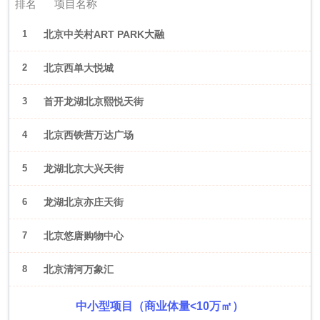
排名
项目名称
1
北京中关村ART PARK大融
城
2
北京西单大悦城
3
首开龙湖北京熙悦天街
4
北京西铁营万达广场
5
龙湖北京大兴天街
6
龙湖北京亦庄天街
7
北京悠唐购物中心
8
北京清河万象汇
中小型项目（商业体量<10万㎡）