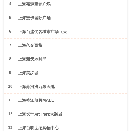
4
上海嘉定宝龙广场
5
上海宏伊国际广场
6
上海百盛优客城市广场（天
山店）
7
上海久光百货
8
上海新天地时尚
9
上海美罗城
10
上海苏河湾万象天地
11
上海控江旭辉MALL
12
上海长宁Art Park大融城
13
上海百联世纪购物中心