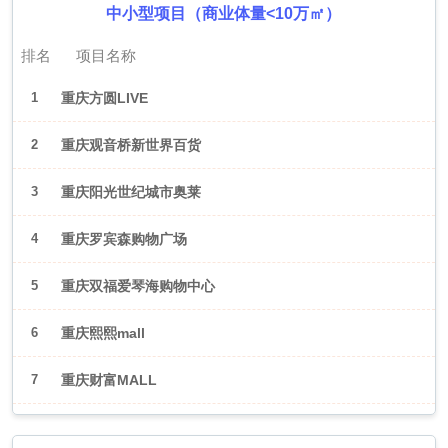
中小型项目（商业体量<10万㎡）
排名
项目名称
1
重庆方圆LIVE
2
重庆观音桥新世界百货
3
重庆阳光世纪城市奥莱
4
重庆罗宾森购物广场
5
重庆双福爱琴海购物中心
6
重庆熙熙mall
7
重庆财富MALL