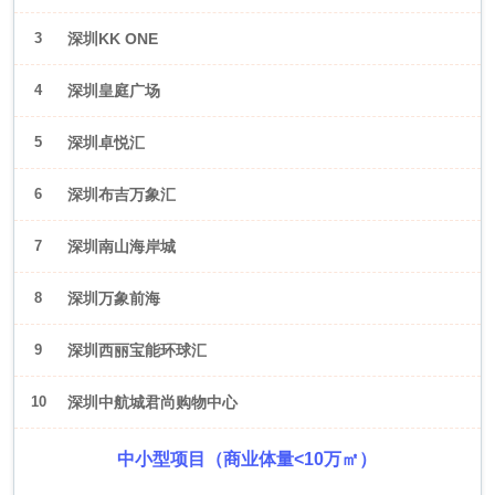
3
深圳KK ONE
4
深圳皇庭广场
5
深圳卓悦汇
6
深圳布吉万象汇
7
深圳南山海岸城
8
深圳万象前海
9
深圳西丽宝能环球汇
10
深圳中航城君尚购物中心
中小型项目（商业体量<10万㎡）