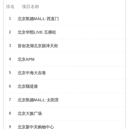
排名
项目名称
1
北京凯德MALL·西直门
2
北京华熙LIVE·五棵松
3
首创龙湖北京丽泽天街
4
北京APM
5
北京中海大吉巷
6
北京颐堤港
7
北京凯德MALL·太阳宫
8
北京大族广场
9
北京新中关购物中心