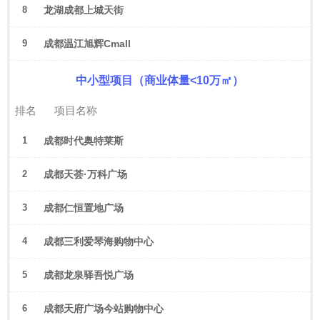
8
龙湖成都上城天街
9
成都温江旭辉Cmall
中小型项目（商业体量<10万㎡）
排名
项目名称
1
成都时代奥特莱斯
2
成都天荟·万科广场
3
成都仁恒置地广场
4
成都三利爱琴海购物中心
5
成都龙泉驿吾悦广场
6
成都天府广场今站购物中心