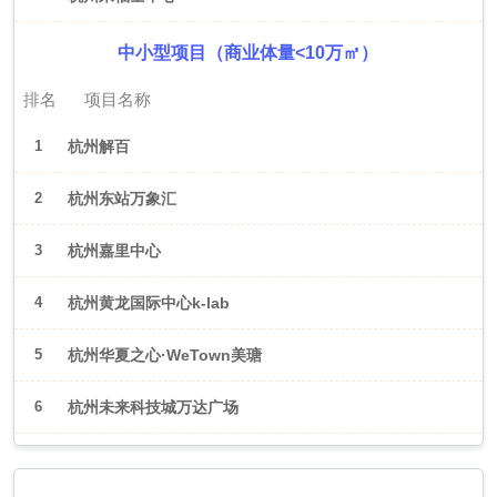
中小型项目（商业体量<10万㎡）
排名
项目名称
1
杭州解百
2
杭州东站万象汇
3
杭州嘉里中心
4
杭州黄龙国际中心k-lab
5
杭州华夏之心·WeTown美瑭
6
杭州未来科技城万达广场
2026年6月（武汉）