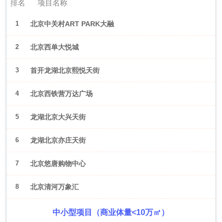
排名
项目名称
1
北京中关村ART PARK大融
城
2
北京西单大悦城
3
首开龙湖北京熙悦天街
4
北京西铁营万达广场
5
龙湖北京大兴天街
6
龙湖北京亦庄天街
7
北京悠唐购物中心
8
北京清河万象汇
中小型项目（商业体量<10万㎡）