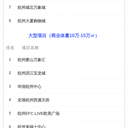
7
杭州城北万象城
8
杭州大厦购物城
大型项目（商业体量10万-15万㎡）
排名
项目名称
1
杭州萧山万象汇
2
杭州滨江宝龙城
3
华润杭州中心
4
龙湖杭州西溪天街
5
杭州EFC LIVE欧美广场
6
杭州来福士中心