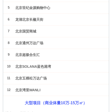
5
北京世纪金源购物中心
6
龙湖北京长楹天街
7
北京国贸商城
8
北京通州万达广场
9
北京超极合生汇
10
北京SOLANA蓝色港湾
11
北京五棵松万达广场
12
北京湾里WANLI
大型项目（商业体量10万-15万㎡）