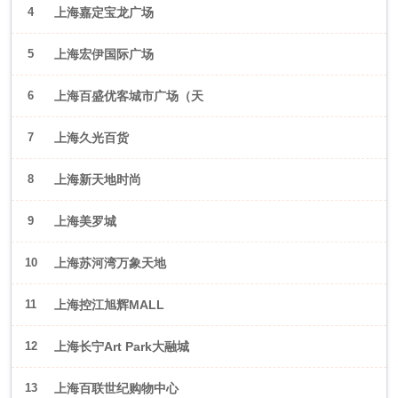
4
上海嘉定宝龙广场
5
上海宏伊国际广场
6
上海百盛优客城市广场（天
山店）
7
上海久光百货
8
上海新天地时尚
9
上海美罗城
10
上海苏河湾万象天地
11
上海控江旭辉MALL
12
上海长宁Art Park大融城
13
上海百联世纪购物中心