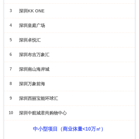
3
深圳KK ONE
4
深圳皇庭广场
5
深圳卓悦汇
6
深圳布吉万象汇
7
深圳南山海岸城
8
深圳万象前海
9
深圳西丽宝能环球汇
10
深圳中航城君尚购物中心
中小型项目（商业体量<10万㎡）