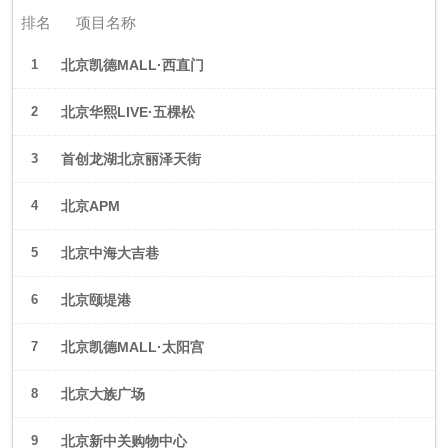
排名
项目名称
1
北京凯德MALL·西直门
2
北京华熙LIVE·五棵松
3
首创龙湖北京丽泽天街
4
北京APM
5
北京中海大吉巷
6
北京颐堤港
7
北京凯德MALL·太阳宫
8
北京大族广场
9
北京新中关购物中心