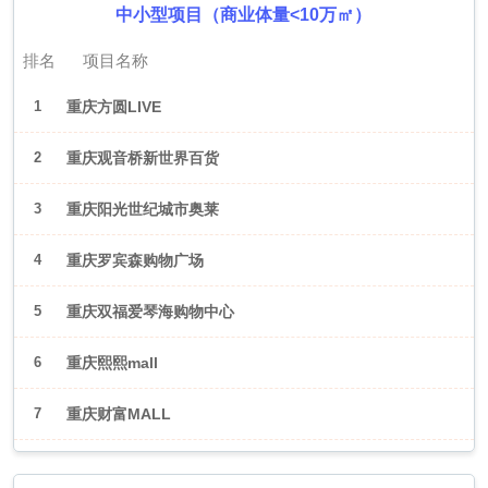
中小型项目（商业体量<10万㎡）
排名
项目名称
1
重庆方圆LIVE
2
重庆观音桥新世界百货
3
重庆阳光世纪城市奥莱
4
重庆罗宾森购物广场
5
重庆双福爱琴海购物中心
6
重庆熙熙mall
7
重庆财富MALL