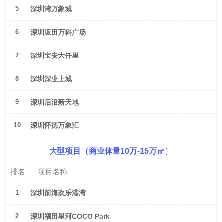
5
深圳湾万象城
6
深圳坂田万科广场
7
深圳宝安大仟里
8
深圳深业上城
9
深圳后浪新天地
10
深圳怀德万象汇
大型项目（商业体量10万-15万㎡）
排名
项目名称
1
深圳前海欢乐港湾
2
深圳福田星河COCO Park