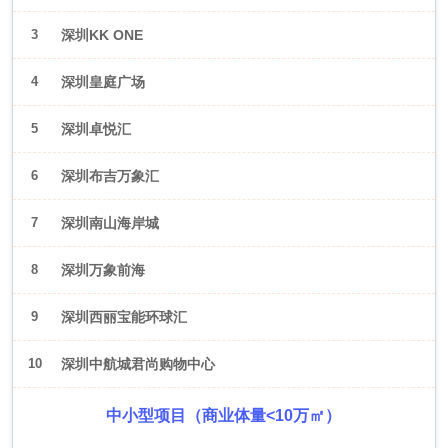
3
深圳KK ONE
4
深圳皇庭广场
5
深圳卓悦汇
6
深圳布吉万象汇
7
深圳南山海岸城
8
深圳万象前海
9
深圳西丽宝能环球汇
10
深圳中航城君尚购物中心
中小型项目（商业体量<10万㎡）