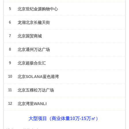
5
北京世纪金源购物中心
6
龙湖北京长楹天街
7
北京国贸商城
8
北京通州万达广场
9
北京超极合生汇
10
北京SOLANA蓝色港湾
11
北京五棵松万达广场
12
北京湾里WANLI
大型项目（商业体量10万-15万㎡）