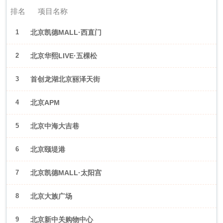
排名
项目名称
1
北京凯德MALL·西直门
2
北京华熙LIVE·五棵松
3
首创龙湖北京丽泽天街
4
北京APM
5
北京中海大吉巷
6
北京颐堤港
7
北京凯德MALL·太阳宫
8
北京大族广场
9
北京新中关购物中心