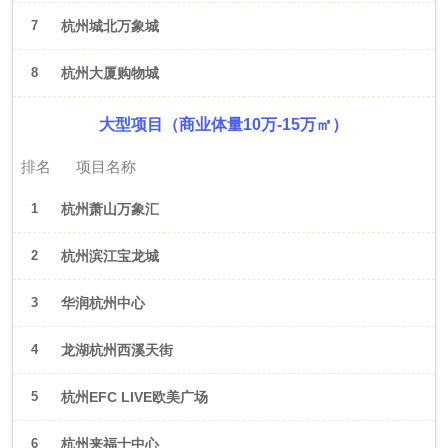
7
杭州城北万象城
8
杭州大厦购物城
大型项目（商业体量10万-15万㎡）
排名
项目名称
1
杭州萧山万象汇
2
杭州滨江宝龙城
3
华润杭州中心
4
龙湖杭州西溪天街
5
杭州EFC LIVE欧美广场
6
杭州来福士中心