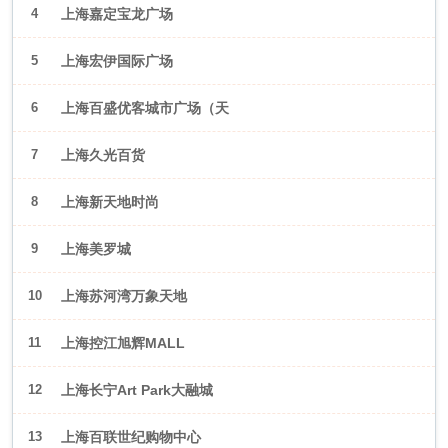
4
上海嘉定宝龙广场
5
上海宏伊国际广场
6
上海百盛优客城市广场（天
山店）
7
上海久光百货
8
上海新天地时尚
9
上海美罗城
10
上海苏河湾万象天地
11
上海控江旭辉MALL
12
上海长宁Art Park大融城
13
上海百联世纪购物中心