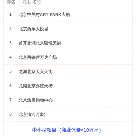
排名
项目名称
1
北京中关村ART PARK大融
城
2
北京西单大悦城
3
首开龙湖北京熙悦天街
4
北京西铁营万达广场
5
龙湖北京大兴天街
6
龙湖北京亦庄天街
7
北京悠唐购物中心
8
北京清河万象汇
中小型项目（商业体量<10万㎡）