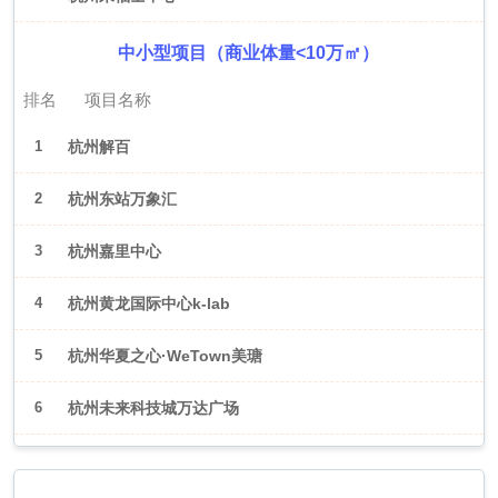
中小型项目（商业体量<10万㎡）
排名
项目名称
1
杭州解百
2
杭州东站万象汇
3
杭州嘉里中心
4
杭州黄龙国际中心k-lab
5
杭州华夏之心·WeTown美瑭
6
杭州未来科技城万达广场
2026年6月（武汉）