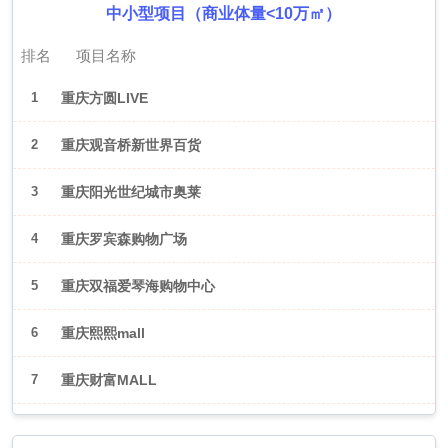
中小型项目（商业体量<10万㎡）
排名
项目名称
1
重庆方圆LIVE
2
重庆观音桥新世界百货
3
重庆阳光世纪城市奥莱
4
重庆罗宾森购物广场
5
重庆双福爱琴海购物中心
6
重庆熙熙mall
7
重庆财富MALL