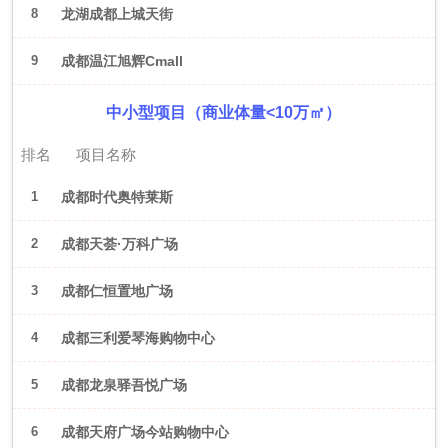
8
龙湖成都上城天街
9
成都温江旭辉Cmall
中小型项目（商业体量<10万㎡）
排名
项目名称
1
成都时代奥特莱斯
2
成都天荟·万科广场
3
成都仁恒置地广场
4
成都三利爱琴海购物中心
5
成都龙泉驿吾悦广场
6
成都天府广场今站购物中心