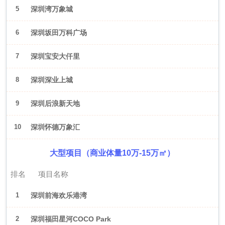
5
深圳湾万象城
6
深圳坂田万科广场
7
深圳宝安大仟里
8
深圳深业上城
9
深圳后浪新天地
10
深圳怀德万象汇
大型项目（商业体量10万-15万㎡）
排名
项目名称
1
深圳前海欢乐港湾
2
深圳福田星河COCO Park