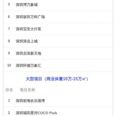
5
深圳湾万象城
6
深圳坂田万科广场
7
深圳宝安大仟里
8
深圳深业上城
9
深圳后浪新天地
10
深圳怀德万象汇
大型项目（商业体量10万-15万㎡）
排名
项目名称
1
深圳前海欢乐港湾
2
深圳福田星河COCO Park