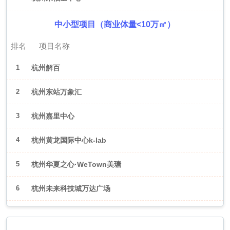
中小型项目（商业体量<10万㎡）
排名
项目名称
1
杭州解百
2
杭州东站万象汇
3
杭州嘉里中心
4
杭州黄龙国际中心k-lab
5
杭州华夏之心·WeTown美瑭
6
杭州未来科技城万达广场
2026年6月（武汉）