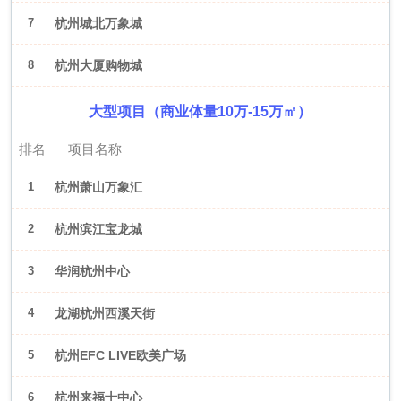
7
杭州城北万象城
8
杭州大厦购物城
大型项目（商业体量10万-15万㎡）
排名
项目名称
1
杭州萧山万象汇
2
杭州滨江宝龙城
3
华润杭州中心
4
龙湖杭州西溪天街
5
杭州EFC LIVE欧美广场
6
杭州来福士中心