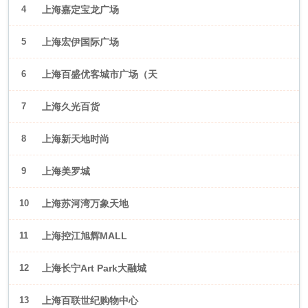
4
上海嘉定宝龙广场
5
上海宏伊国际广场
6
上海百盛优客城市广场（天
山店）
7
上海久光百货
8
上海新天地时尚
9
上海美罗城
10
上海苏河湾万象天地
11
上海控江旭辉MALL
12
上海长宁Art Park大融城
13
上海百联世纪购物中心