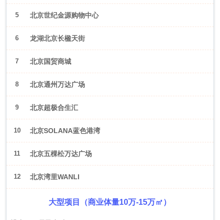
5
北京世纪金源购物中心
6
龙湖北京长楹天街
7
北京国贸商城
8
北京通州万达广场
9
北京超极合生汇
10
北京SOLANA蓝色港湾
11
北京五棵松万达广场
12
北京湾里WANLI
大型项目（商业体量10万-15万㎡）