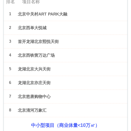
排名
项目名称
1
北京中关村ART PARK大融
城
2
北京西单大悦城
3
首开龙湖北京熙悦天街
4
北京西铁营万达广场
5
龙湖北京大兴天街
6
龙湖北京亦庄天街
7
北京悠唐购物中心
8
北京清河万象汇
中小型项目（商业体量<10万㎡）