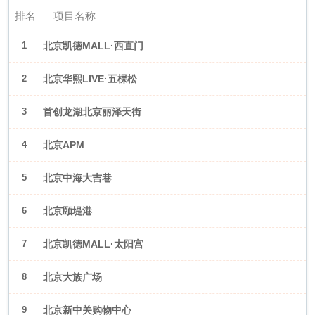
排名
项目名称
1
北京凯德MALL·西直门
2
北京华熙LIVE·五棵松
3
首创龙湖北京丽泽天街
4
北京APM
5
北京中海大吉巷
6
北京颐堤港
7
北京凯德MALL·太阳宫
8
北京大族广场
9
北京新中关购物中心