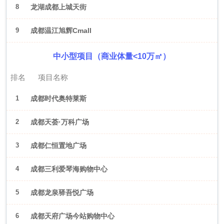
8
龙湖成都上城天街
9
成都温江旭辉Cmall
中小型项目（商业体量<10万㎡）
排名
项目名称
1
成都时代奥特莱斯
2
成都天荟·万科广场
3
成都仁恒置地广场
4
成都三利爱琴海购物中心
5
成都龙泉驿吾悦广场
6
成都天府广场今站购物中心