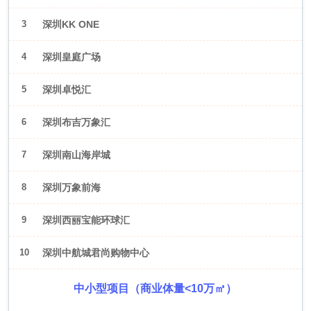
3
深圳KK ONE
4
深圳皇庭广场
5
深圳卓悦汇
6
深圳布吉万象汇
7
深圳南山海岸城
8
深圳万象前海
9
深圳西丽宝能环球汇
10
深圳中航城君尚购物中心
中小型项目（商业体量<10万㎡）