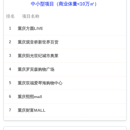
中小型项目（商业体量<10万㎡）
排名
项目名称
1
重庆方圆LIVE
2
重庆观音桥新世界百货
3
重庆阳光世纪城市奥莱
4
重庆罗宾森购物广场
5
重庆双福爱琴海购物中心
6
重庆熙熙mall
7
重庆财富MALL