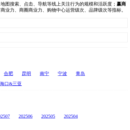
：
地图搜索、点击、导航等线上关注行为的规模和活跃度；
赢商
市商业力、商圈商业力、购物中心运营级次、品牌级次等指标。
合肥
昆明
南宁
宁波
青岛
海口&三亚
02507
202506
202505
202504