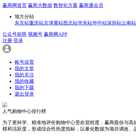
赢商网首页
赢商大数据
数智化方案
赢商通会员
地方分站
东京站
重庆站
京津冀站
西北站
华东站
华中站
深圳站
云南站
公众号矩阵
视频号
赢商网APP
注册
登录
账号设置
我的文章
我的关注
我的收藏
我的下载
退出登录
人气购物中心排行榜
为了更科学、精准地评价购物中心受欢迎程度，赢商股份与高
模和活跃度，形成综合性热度指标，以量化数据为项目调改、