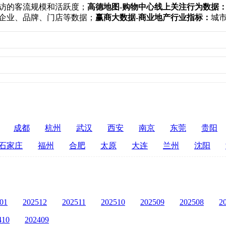
访的客流规模和活跃度；
高德地图-购物中心线上关注行为数据
企业、品牌、门店等数据；
赢商大数据-商业地产行业指标：
城
成都
杭州
武汉
西安
南京
东莞
贵阳
石家庄
福州
合肥
太原
大连
兰州
沈阳
01
202512
202511
202510
202509
202508
2
410
202409