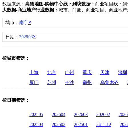
数据来源：
高德地图-购物中心线下到访数据：
商业项目线下到
大数据-商业地产行业数据：
城市、商圈、商业项目、商业地产
×
城市：
南宁
×
日期：
202503
按城市筛选：
上海
北京
广州
重庆
天津
深圳
厦门
苏州
长沙
郑州
乌鲁木齐
按日期筛选：
202505
202604
202603
202602
2026
202503
202502
202501
2411-12
202