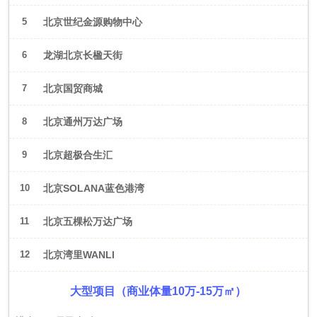
5
北京世纪金源购物中心
6
龙湖北京长楹天街
7
北京国贸商城
8
北京通州万达广场
9
北京超极合生汇
10
北京SOLANA蓝色港湾
11
北京五棵松万达广场
12
北京湾里WANLI
大型项目（商业体量10万-15万㎡）