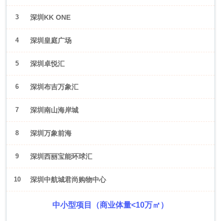
3
深圳KK ONE
4
深圳皇庭广场
5
深圳卓悦汇
6
深圳布吉万象汇
7
深圳南山海岸城
8
深圳万象前海
9
深圳西丽宝能环球汇
10
深圳中航城君尚购物中心
中小型项目（商业体量<10万㎡）