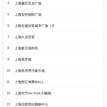
4
上海嘉定宝龙广场
5
上海宏伊国际广场
6
上海百盛优客城市广场（天
山店）
7
上海久光百货
8
上海新天地时尚
9
上海美罗城
10
上海苏河湾万象天地
11
上海控江旭辉MALL
12
上海长宁Art Park大融城
13
上海百联世纪购物中心