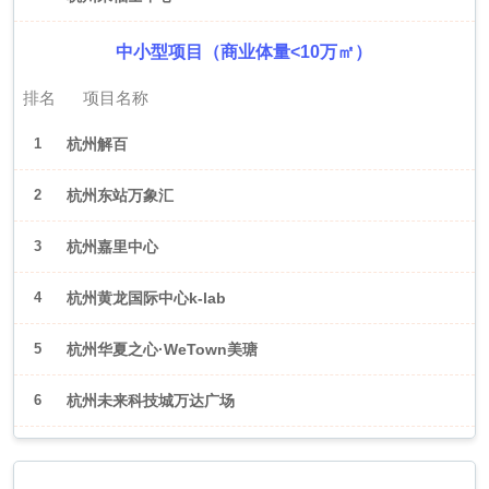
中小型项目（商业体量<10万㎡）
排名
项目名称
1
杭州解百
2
杭州东站万象汇
3
杭州嘉里中心
4
杭州黄龙国际中心k-lab
5
杭州华夏之心·WeTown美瑭
6
杭州未来科技城万达广场
2026年6月（武汉）