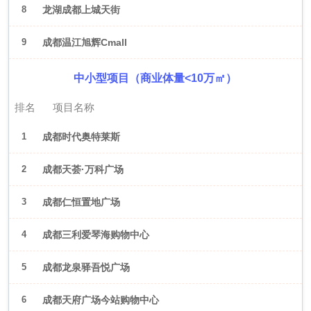
8
龙湖成都上城天街
9
成都温江旭辉Cmall
中小型项目（商业体量<10万㎡）
排名
项目名称
1
成都时代奥特莱斯
2
成都天荟·万科广场
3
成都仁恒置地广场
4
成都三利爱琴海购物中心
5
成都龙泉驿吾悦广场
6
成都天府广场今站购物中心