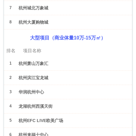
7
杭州城北万象城
8
杭州大厦购物城
大型项目（商业体量10万-15万㎡）
排名
项目名称
1
杭州萧山万象汇
2
杭州滨江宝龙城
3
华润杭州中心
4
龙湖杭州西溪天街
5
杭州EFC LIVE欧美广场
6
杭州来福士中心