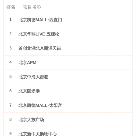
排名
项目名称
1
北京凯德MALL·西直门
2
北京华熙LIVE·五棵松
3
首创龙湖北京丽泽天街
4
北京APM
5
北京中海大吉巷
6
北京颐堤港
7
北京凯德MALL·太阳宫
8
北京大族广场
9
北京新中关购物中心