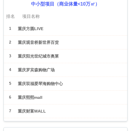
中小型项目（商业体量<10万㎡）
排名
项目名称
1
重庆方圆LIVE
2
重庆观音桥新世界百货
3
重庆阳光世纪城市奥莱
4
重庆罗宾森购物广场
5
重庆双福爱琴海购物中心
6
重庆熙熙mall
7
重庆财富MALL