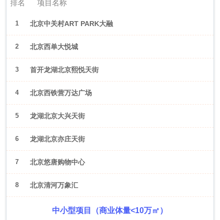
排名
项目名称
1
北京中关村ART PARK大融
城
2
北京西单大悦城
3
首开龙湖北京熙悦天街
4
北京西铁营万达广场
5
龙湖北京大兴天街
6
龙湖北京亦庄天街
7
北京悠唐购物中心
8
北京清河万象汇
中小型项目（商业体量<10万㎡）