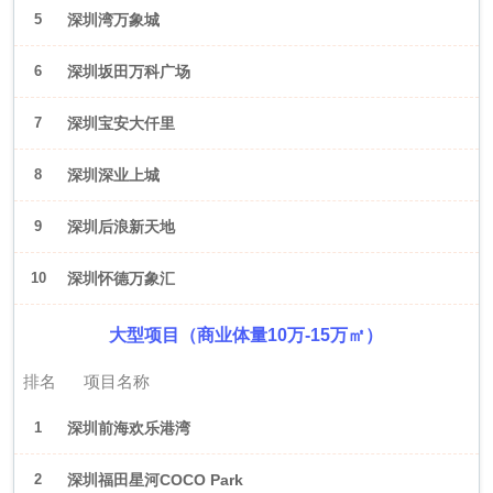
5
深圳湾万象城
6
深圳坂田万科广场
7
深圳宝安大仟里
8
深圳深业上城
9
深圳后浪新天地
10
深圳怀德万象汇
大型项目（商业体量10万-15万㎡）
排名
项目名称
1
深圳前海欢乐港湾
2
深圳福田星河COCO Park