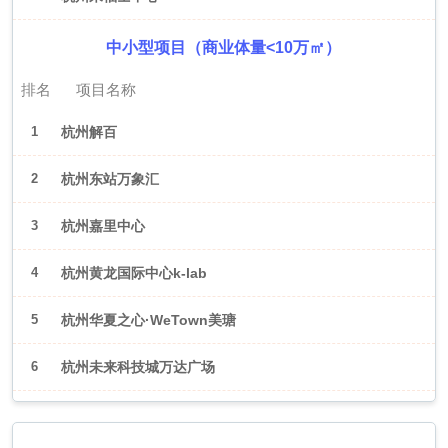
中小型项目（商业体量<10万㎡）
排名
项目名称
1
杭州解百
2
杭州东站万象汇
3
杭州嘉里中心
4
杭州黄龙国际中心k-lab
5
杭州华夏之心·WeTown美瑭
6
杭州未来科技城万达广场
2026年6月（武汉）