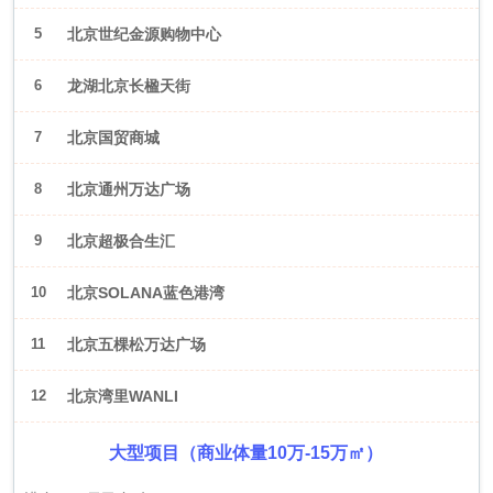
5
北京世纪金源购物中心
6
龙湖北京长楹天街
7
北京国贸商城
8
北京通州万达广场
9
北京超极合生汇
10
北京SOLANA蓝色港湾
11
北京五棵松万达广场
12
北京湾里WANLI
大型项目（商业体量10万-15万㎡）