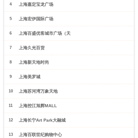
4
上海嘉定宝龙广场
5
上海宏伊国际广场
6
上海百盛优客城市广场（天
山店）
7
上海久光百货
8
上海新天地时尚
9
上海美罗城
10
上海苏河湾万象天地
11
上海控江旭辉MALL
12
上海长宁Art Park大融城
13
上海百联世纪购物中心