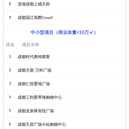
8
龙湖成都上城天街
9
成都温江旭辉Cmall
中小型项目（商业体量<10万㎡）
排名
项目名称
1
成都时代奥特莱斯
2
成都天荟·万科广场
3
成都仁恒置地广场
4
成都三利爱琴海购物中心
5
成都龙泉驿吾悦广场
6
成都天府广场今站购物中心