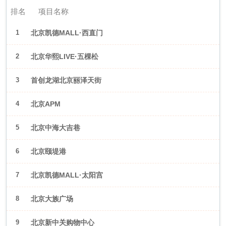
排名
项目名称
1
北京凯德MALL·西直门
2
北京华熙LIVE·五棵松
3
首创龙湖北京丽泽天街
4
北京APM
5
北京中海大吉巷
6
北京颐堤港
7
北京凯德MALL·太阳宫
8
北京大族广场
9
北京新中关购物中心