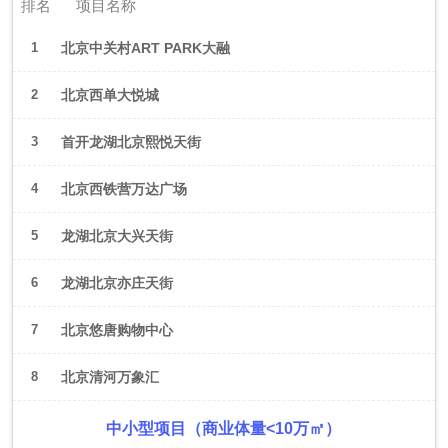
排名
项目名称
1
北京中关村ART PARK大融
城
2
北京西单大悦城
3
首开龙湖北京熙悦天街
4
北京西铁营万达广场
5
龙湖北京大兴天街
6
龙湖北京亦庄天街
7
北京悠唐购物中心
8
北京清河万象汇
中小型项目（商业体量<10万㎡）