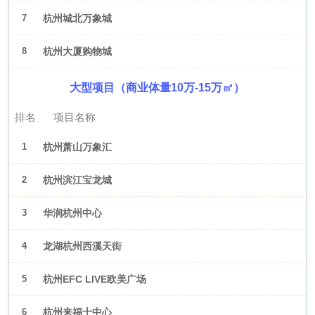
7
杭州城北万象城
8
杭州大厦购物城
大型项目（商业体量10万-15万㎡）
排名
项目名称
1
杭州萧山万象汇
2
杭州滨江宝龙城
3
华润杭州中心
4
龙湖杭州西溪天街
5
杭州EFC LIVE欧美广场
6
杭州来福士中心