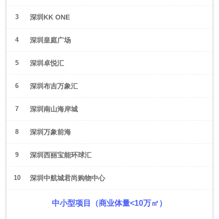
3
深圳KK ONE
4
深圳皇庭广场
5
深圳卓悦汇
6
深圳布吉万象汇
7
深圳南山海岸城
8
深圳万象前海
9
深圳西丽宝能环球汇
10
深圳中航城君尚购物中心
中小型项目（商业体量<10万㎡）