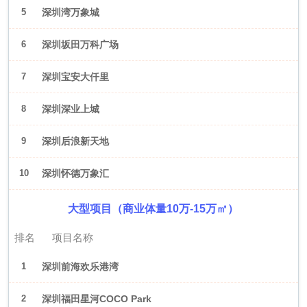
5
深圳湾万象城
6
深圳坂田万科广场
7
深圳宝安大仟里
8
深圳深业上城
9
深圳后浪新天地
10
深圳怀德万象汇
大型项目（商业体量10万-15万㎡）
排名
项目名称
1
深圳前海欢乐港湾
2
深圳福田星河COCO Park