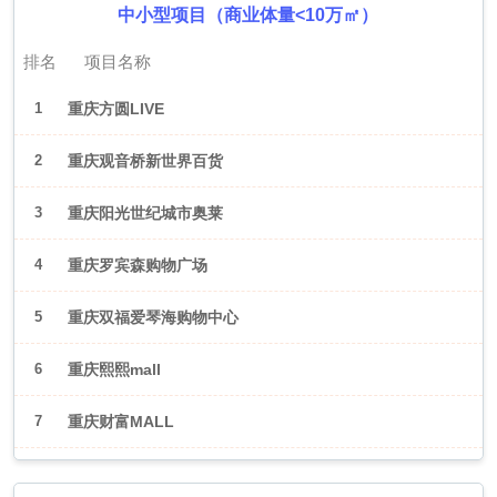
中小型项目（商业体量<10万㎡）
排名
项目名称
1
重庆方圆LIVE
2
重庆观音桥新世界百货
3
重庆阳光世纪城市奥莱
4
重庆罗宾森购物广场
5
重庆双福爱琴海购物中心
6
重庆熙熙mall
7
重庆财富MALL