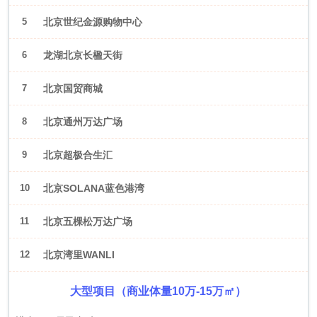
5
北京世纪金源购物中心
6
龙湖北京长楹天街
7
北京国贸商城
8
北京通州万达广场
9
北京超极合生汇
10
北京SOLANA蓝色港湾
11
北京五棵松万达广场
12
北京湾里WANLI
大型项目（商业体量10万-15万㎡）