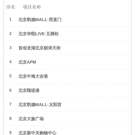
排名
项目名称
1
北京凯德MALL·西直门
2
北京华熙LIVE·五棵松
3
首创龙湖北京丽泽天街
4
北京APM
5
北京中海大吉巷
6
北京颐堤港
7
北京凯德MALL·太阳宫
8
北京大族广场
9
北京新中关购物中心