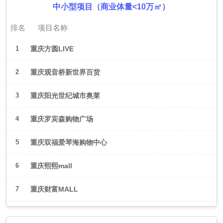
中小型项目（商业体量<10万㎡）
排名
项目名称
1
重庆方圆LIVE
2
重庆观音桥新世界百货
3
重庆阳光世纪城市奥莱
4
重庆罗宾森购物广场
5
重庆双福爱琴海购物中心
6
重庆熙熙mall
7
重庆财富MALL