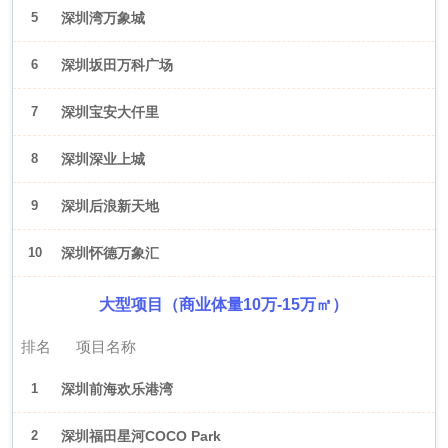
5
深圳湾万象城
6
深圳坂田万科广场
7
深圳宝安大仟里
8
深圳深业上城
9
深圳后浪新天地
10
深圳怀德万象汇
大型项目（商业体量10万-15万㎡）
排名
项目名称
1
深圳前海欢乐港湾
2
深圳福田星河COCO Park