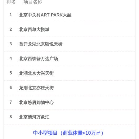
排名
项目名称
1
北京中关村ART PARK大融
城
2
北京西单大悦城
3
首开龙湖北京熙悦天街
4
北京西铁营万达广场
5
龙湖北京大兴天街
6
龙湖北京亦庄天街
7
北京悠唐购物中心
8
北京清河万象汇
中小型项目（商业体量<10万㎡）