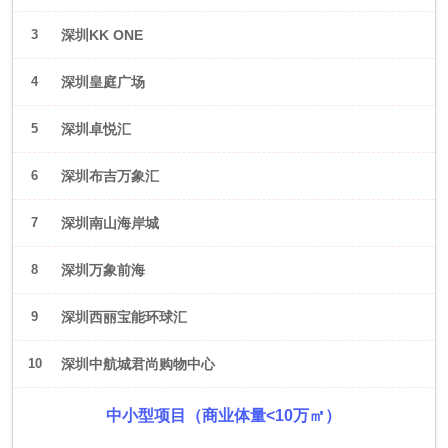
3
深圳KK ONE
4
深圳皇庭广场
5
深圳卓悦汇
6
深圳布吉万象汇
7
深圳南山海岸城
8
深圳万象前海
9
深圳西丽宝能环球汇
10
深圳中航城君尚购物中心
中小型项目（商业体量<10万㎡）