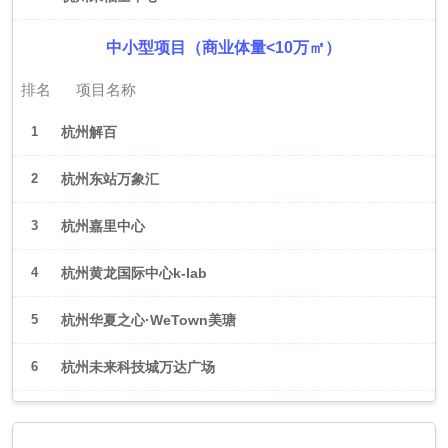
中小型项目（商业体量<10万㎡）
排名
项目名称
1
杭州解百
2
杭州东站万象汇
3
杭州嘉里中心
4
杭州黄龙国际中心k-lab
5
杭州华夏之心·WeTown美瑭
6
杭州未来科技城万达广场
2026年6月（武汉）