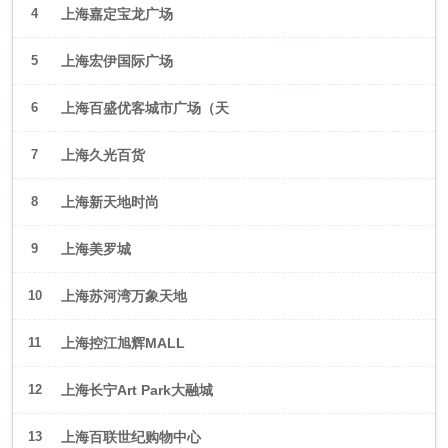
4
上海嘉定宝龙广场
5
上海宏伊国际广场
6
上海百盛优客城市广场（天
山店）
7
上海久光百货
8
上海新天地时尚
9
上海美罗城
10
上海苏河湾万象天地
11
上海控江旭辉MALL
12
上海长宁Art Park大融城
13
上海百联世纪购物中心