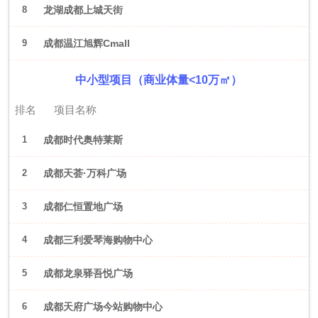
8
龙湖成都上城天街
9
成都温江旭辉Cmall
中小型项目（商业体量<10万㎡）
排名
项目名称
1
成都时代奥特莱斯
2
成都天荟·万科广场
3
成都仁恒置地广场
4
成都三利爱琴海购物中心
5
成都龙泉驿吾悦广场
6
成都天府广场今站购物中心