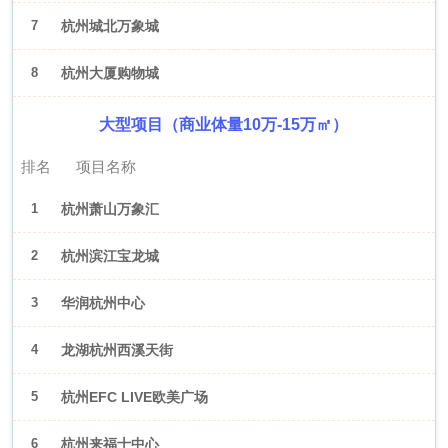
7
杭州城北万象城
8
杭州大厦购物城
大型项目（商业体量10万-15万㎡）
排名
项目名称
1
杭州萧山万象汇
2
杭州滨江宝龙城
3
华润杭州中心
4
龙湖杭州西溪天街
5
杭州EFC LIVE欧美广场
6
杭州来福士中心