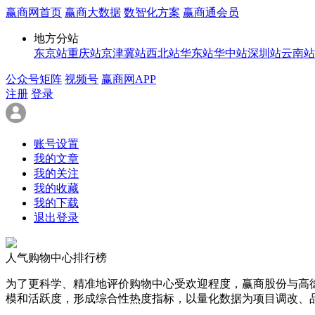
赢商网首页
赢商大数据
数智化方案
赢商通会员
地方分站
东京站
重庆站
京津冀站
西北站
华东站
华中站
深圳站
云南站
公众号矩阵
视频号
赢商网APP
注册
登录
账号设置
我的文章
我的关注
我的收藏
我的下载
退出登录
人气购物中心排行榜
为了更科学、精准地评价购物中心受欢迎程度，赢商股份与高
模和活跃度，形成综合性热度指标，以量化数据为项目调改、