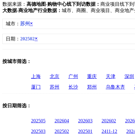
数据来源：
高德地图-购物中心线下到访数据：
商业项目线下到
大数据-商业地产行业数据：
城市、商圈、商业项目、商业地产
×
城市：
苏州
×
日期：
202502
按城市筛选：
上海
北京
广州
重庆
天津
深圳
厦门
苏州
长沙
郑州
乌鲁木齐
按日期筛选：
202505
202604
202603
202602
2026
202503
202502
202501
2411-12
202