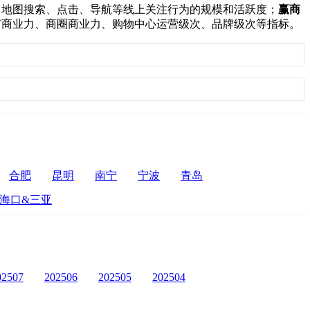
：
地图搜索、点击、导航等线上关注行为的规模和活跃度；
赢商
市商业力、商圈商业力、购物中心运营级次、品牌级次等指标。
合肥
昆明
南宁
宁波
青岛
海口&三亚
02507
202506
202505
202504