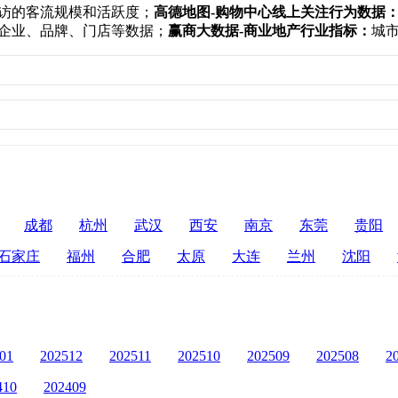
访的客流规模和活跃度；
高德地图-购物中心线上关注行为数据
企业、品牌、门店等数据；
赢商大数据-商业地产行业指标：
城
成都
杭州
武汉
西安
南京
东莞
贵阳
石家庄
福州
合肥
太原
大连
兰州
沈阳
01
202512
202511
202510
202509
202508
2
410
202409