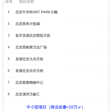
排名
项目名称
1
北京中关村ART PARK大融
城
2
北京西单大悦城
3
首开龙湖北京熙悦天街
4
北京西铁营万达广场
5
龙湖北京大兴天街
6
龙湖北京亦庄天街
7
北京悠唐购物中心
8
北京清河万象汇
中小型项目（商业体量<10万㎡）