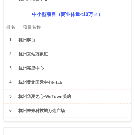
中小型项目（商业体量<10万㎡）
排名
项目名称
1
杭州解百
2
杭州东站万象汇
3
杭州嘉里中心
4
杭州黄龙国际中心k-lab
5
杭州华夏之心·WeTown美瑭
6
杭州未来科技城万达广场
2026年6月（武汉）