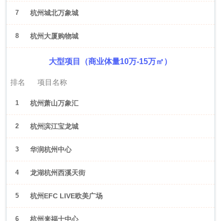
7
杭州城北万象城
8
杭州大厦购物城
大型项目（商业体量10万-15万㎡）
排名
项目名称
1
杭州萧山万象汇
2
杭州滨江宝龙城
3
华润杭州中心
4
龙湖杭州西溪天街
5
杭州EFC LIVE欧美广场
6
杭州来福士中心