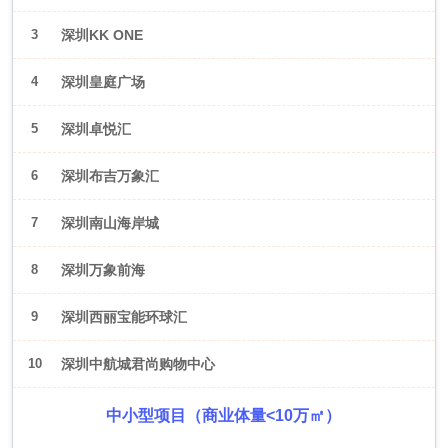
3
深圳KK ONE
4
深圳皇庭广场
5
深圳卓悦汇
6
深圳布吉万象汇
7
深圳南山海岸城
8
深圳万象前海
9
深圳西丽宝能环球汇
10
深圳中航城君尚购物中心
中小型项目（商业体量<10万㎡）