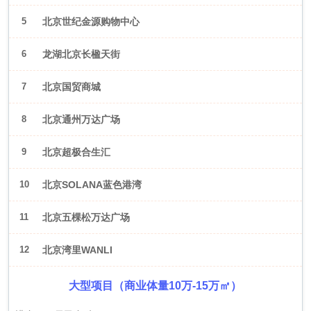
5
北京世纪金源购物中心
6
龙湖北京长楹天街
7
北京国贸商城
8
北京通州万达广场
9
北京超极合生汇
10
北京SOLANA蓝色港湾
11
北京五棵松万达广场
12
北京湾里WANLI
大型项目（商业体量10万-15万㎡）