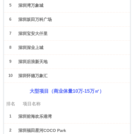
5
深圳湾万象城
6
深圳坂田万科广场
7
深圳宝安大仟里
8
深圳深业上城
9
深圳后浪新天地
10
深圳怀德万象汇
大型项目（商业体量10万-15万㎡）
排名
项目名称
1
深圳前海欢乐港湾
2
深圳福田星河COCO Park