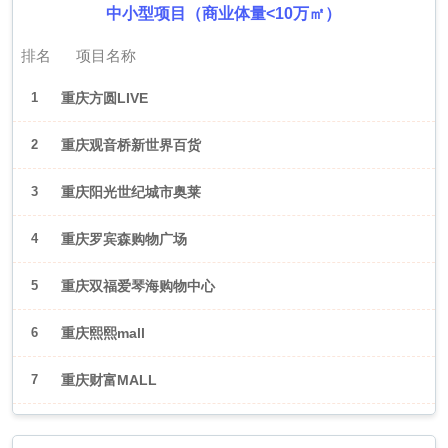
中小型项目（商业体量<10万㎡）
排名
项目名称
1
重庆方圆LIVE
2
重庆观音桥新世界百货
3
重庆阳光世纪城市奥莱
4
重庆罗宾森购物广场
5
重庆双福爱琴海购物中心
6
重庆熙熙mall
7
重庆财富MALL