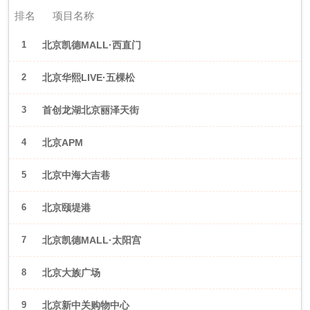
排名
项目名称
1
北京凯德MALL·西直门
2
北京华熙LIVE·五棵松
3
首创龙湖北京丽泽天街
4
北京APM
5
北京中海大吉巷
6
北京颐堤港
7
北京凯德MALL·太阳宫
8
北京大族广场
9
北京新中关购物中心