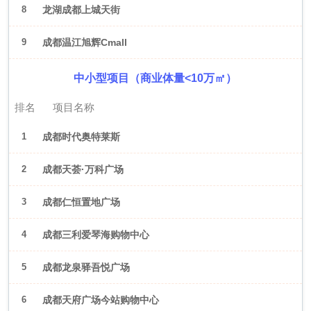
8
龙湖成都上城天街
9
成都温江旭辉Cmall
中小型项目（商业体量<10万㎡）
排名
项目名称
1
成都时代奥特莱斯
2
成都天荟·万科广场
3
成都仁恒置地广场
4
成都三利爱琴海购物中心
5
成都龙泉驿吾悦广场
6
成都天府广场今站购物中心