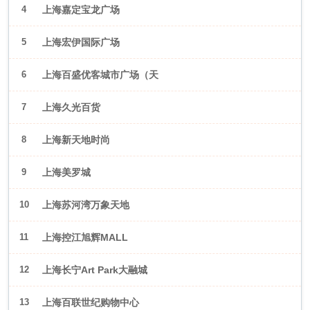
4
上海嘉定宝龙广场
5
上海宏伊国际广场
6
上海百盛优客城市广场（天
山店）
7
上海久光百货
8
上海新天地时尚
9
上海美罗城
10
上海苏河湾万象天地
11
上海控江旭辉MALL
12
上海长宁Art Park大融城
13
上海百联世纪购物中心