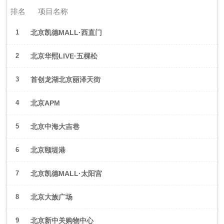
排名
项目名称
1
北京凯德MALL·西直门
2
北京华熙LIVE·五棵松
3
首创龙湖北京丽泽天街
4
北京APM
5
北京中海大吉巷
6
北京颐堤港
7
北京凯德MALL·太阳宫
8
北京大族广场
9
北京新中关购物中心