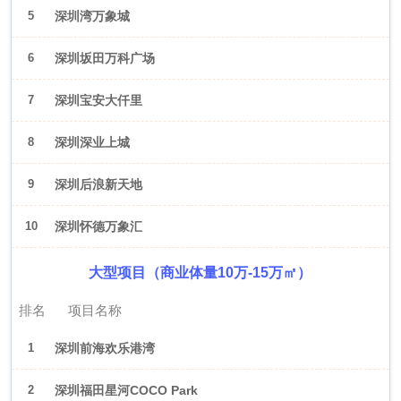
5
深圳湾万象城
6
深圳坂田万科广场
7
深圳宝安大仟里
8
深圳深业上城
9
深圳后浪新天地
10
深圳怀德万象汇
大型项目（商业体量10万-15万㎡）
排名
项目名称
1
深圳前海欢乐港湾
2
深圳福田星河COCO Park