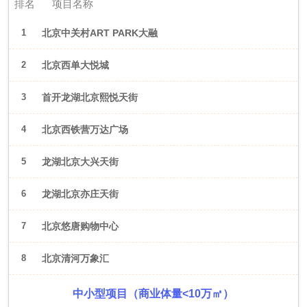
排名
项目名称
1
北京中关村ART PARK大融
城
2
北京西单大悦城
3
首开龙湖北京熙悦天街
4
北京西铁营万达广场
5
龙湖北京大兴天街
6
龙湖北京亦庄天街
7
北京悠唐购物中心
8
北京清河万象汇
中小型项目（商业体量<10万㎡）