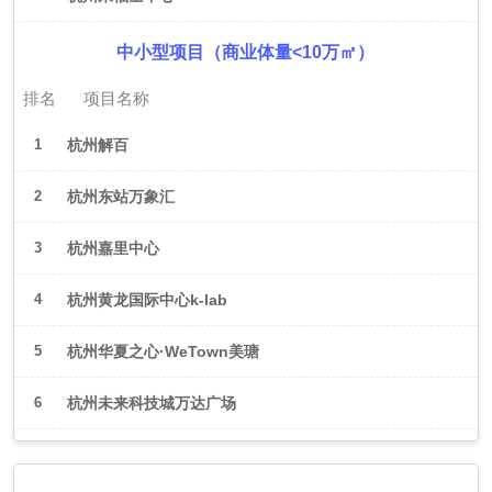
中小型项目（商业体量<10万㎡）
排名
项目名称
1
杭州解百
2
杭州东站万象汇
3
杭州嘉里中心
4
杭州黄龙国际中心k-lab
5
杭州华夏之心·WeTown美瑭
6
杭州未来科技城万达广场
2026年6月（武汉）