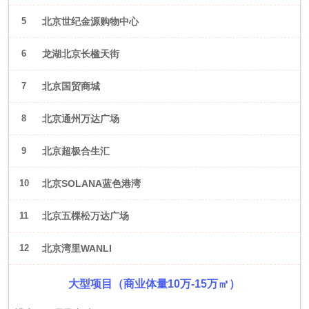
5
北京世纪金源购物中心
6
龙湖北京长楹天街
7
北京国贸商城
8
北京通州万达广场
9
北京超极合生汇
10
北京SOLANA蓝色港湾
11
北京五棵松万达广场
12
北京湾里WANLI
大型项目（商业体量10万-15万㎡）