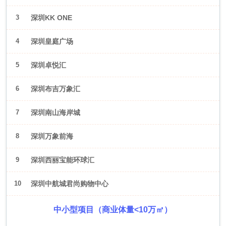
3
深圳KK ONE
4
深圳皇庭广场
5
深圳卓悦汇
6
深圳布吉万象汇
7
深圳南山海岸城
8
深圳万象前海
9
深圳西丽宝能环球汇
10
深圳中航城君尚购物中心
中小型项目（商业体量<10万㎡）