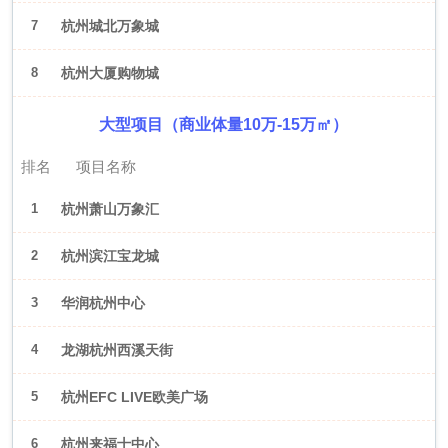
7
杭州城北万象城
8
杭州大厦购物城
大型项目（商业体量10万-15万㎡）
排名
项目名称
1
杭州萧山万象汇
2
杭州滨江宝龙城
3
华润杭州中心
4
龙湖杭州西溪天街
5
杭州EFC LIVE欧美广场
6
杭州来福士中心