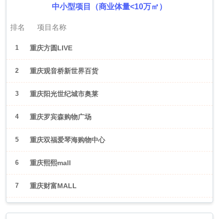
中小型项目（商业体量<10万㎡）
排名
项目名称
1
重庆方圆LIVE
2
重庆观音桥新世界百货
3
重庆阳光世纪城市奥莱
4
重庆罗宾森购物广场
5
重庆双福爱琴海购物中心
6
重庆熙熙mall
7
重庆财富MALL