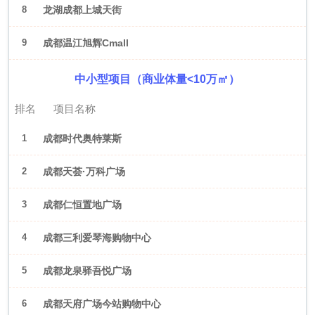
8
龙湖成都上城天街
9
成都温江旭辉Cmall
中小型项目（商业体量<10万㎡）
排名
项目名称
1
成都时代奥特莱斯
2
成都天荟·万科广场
3
成都仁恒置地广场
4
成都三利爱琴海购物中心
5
成都龙泉驿吾悦广场
6
成都天府广场今站购物中心