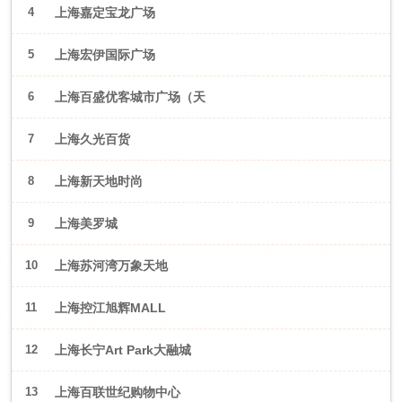
4
上海嘉定宝龙广场
5
上海宏伊国际广场
6
上海百盛优客城市广场（天
山店）
7
上海久光百货
8
上海新天地时尚
9
上海美罗城
10
上海苏河湾万象天地
11
上海控江旭辉MALL
12
上海长宁Art Park大融城
13
上海百联世纪购物中心