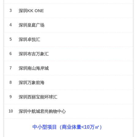
3
深圳KK ONE
4
深圳皇庭广场
5
深圳卓悦汇
6
深圳布吉万象汇
7
深圳南山海岸城
8
深圳万象前海
9
深圳西丽宝能环球汇
10
深圳中航城君尚购物中心
中小型项目（商业体量<10万㎡）