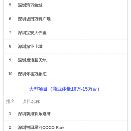
5
深圳湾万象城
6
深圳坂田万科广场
7
深圳宝安大仟里
8
深圳深业上城
9
深圳后浪新天地
10
深圳怀德万象汇
大型项目（商业体量10万-15万㎡）
排名
项目名称
1
深圳前海欢乐港湾
2
深圳福田星河COCO Park