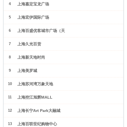
4
上海嘉定宝龙广场
5
上海宏伊国际广场
6
上海百盛优客城市广场（天
山店）
7
上海久光百货
8
上海新天地时尚
9
上海美罗城
10
上海苏河湾万象天地
11
上海控江旭辉MALL
12
上海长宁Art Park大融城
13
上海百联世纪购物中心