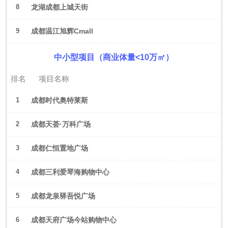
8
龙湖成都上城天街
9
成都温江旭辉Cmall
中小型项目（商业体量<10万㎡）
排名
项目名称
1
成都时代奥特莱斯
2
成都天荟·万科广场
3
成都仁恒置地广场
4
成都三利爱琴海购物中心
5
成都龙泉驿吾悦广场
6
成都天府广场今站购物中心