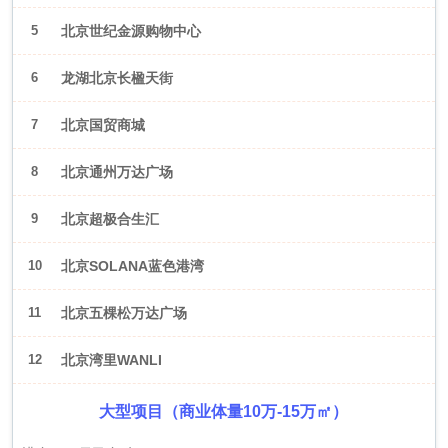
5
北京世纪金源购物中心
6
龙湖北京长楹天街
7
北京国贸商城
8
北京通州万达广场
9
北京超极合生汇
10
北京SOLANA蓝色港湾
11
北京五棵松万达广场
12
北京湾里WANLI
大型项目（商业体量10万-15万㎡）