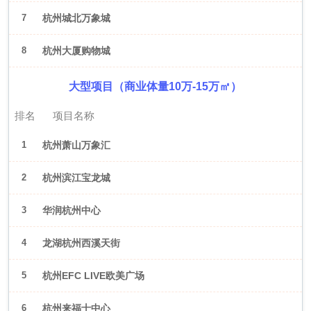
7
杭州城北万象城
8
杭州大厦购物城
大型项目（商业体量10万-15万㎡）
排名
项目名称
1
杭州萧山万象汇
2
杭州滨江宝龙城
3
华润杭州中心
4
龙湖杭州西溪天街
5
杭州EFC LIVE欧美广场
6
杭州来福士中心