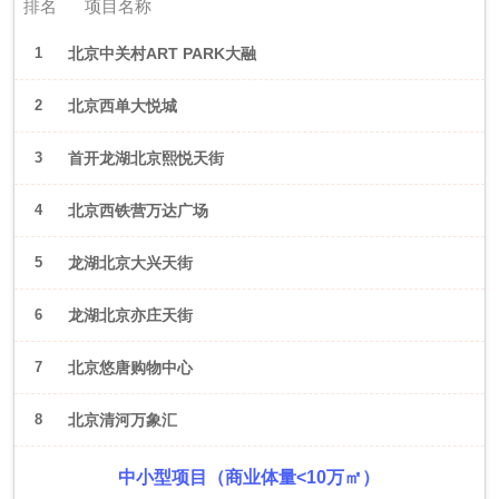
排名
项目名称
1
北京中关村ART PARK大融
城
2
北京西单大悦城
3
首开龙湖北京熙悦天街
4
北京西铁营万达广场
5
龙湖北京大兴天街
6
龙湖北京亦庄天街
7
北京悠唐购物中心
8
北京清河万象汇
中小型项目（商业体量<10万㎡）