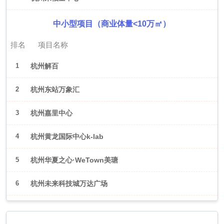
中小型项目（商业体量<10万㎡）
排名
项目名称
1
杭州解百
2
杭州东站万象汇
3
杭州嘉里中心
4
杭州黄龙国际中心k-lab
5
杭州华夏之心·WeTown美瑭
6
杭州未来科技城万达广场
2026年6月（武汉）