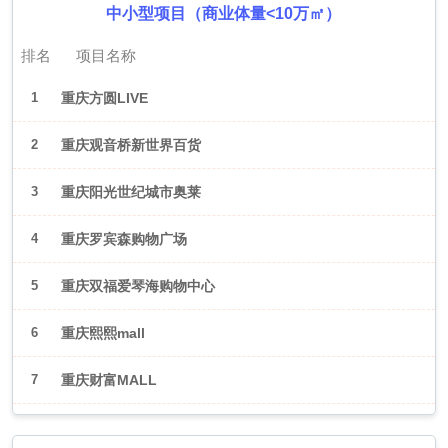
中小型项目（商业体量<10万㎡）
排名
项目名称
1
重庆方圆LIVE
2
重庆观音桥新世界百货
3
重庆阳光世纪城市奥莱
4
重庆罗宾森购物广场
5
重庆双福爱琴海购物中心
6
重庆熙熙mall
7
重庆财富MALL