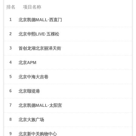
排名
项目名称
1
北京凯德MALL·西直门
2
北京华熙LIVE·五棵松
3
首创龙湖北京丽泽天街
4
北京APM
5
北京中海大吉巷
6
北京颐堤港
7
北京凯德MALL·太阳宫
8
北京大族广场
9
北京新中关购物中心