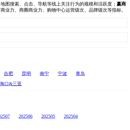
：
地图搜索、点击、导航等线上关注行为的规模和活跃度；
赢商
市商业力、商圈商业力、购物中心运营级次、品牌级次等指标。
合肥
昆明
南宁
宁波
青岛
海口&三亚
02507
202506
202505
202504