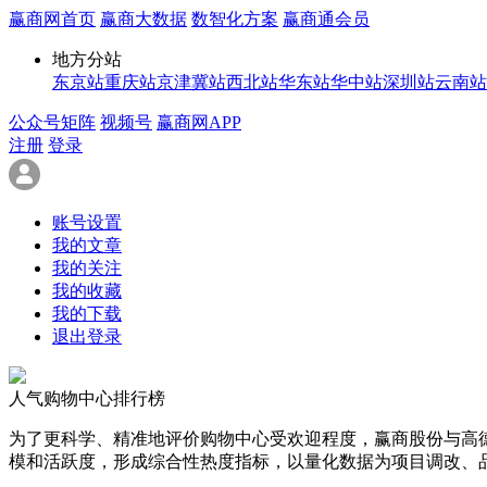
赢商网首页
赢商大数据
数智化方案
赢商通会员
地方分站
东京站
重庆站
京津冀站
西北站
华东站
华中站
深圳站
云南站
公众号矩阵
视频号
赢商网APP
注册
登录
账号设置
我的文章
我的关注
我的收藏
我的下载
退出登录
人气购物中心排行榜
为了更科学、精准地评价购物中心受欢迎程度，赢商股份与高
模和活跃度，形成综合性热度指标，以量化数据为项目调改、