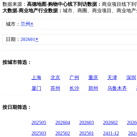
数据来源：
高德地图-购物中心线下到访数据：
商业项目线下到
大数据-商业地产行业数据：
城市、商圈、商业项目、商业地产
×
城市：
兰州
×
日期：
202601
按城市筛选：
上海
北京
广州
重庆
天津
深圳
厦门
苏州
长沙
郑州
乌鲁木齐
按日期筛选：
202505
202604
202603
202602
2026
202503
202502
202501
2411-12
202