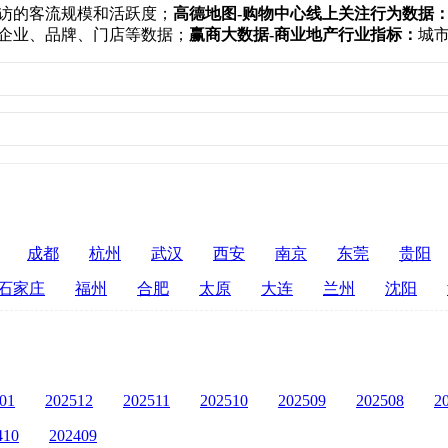
访的客流规模和活跃度；
高德地图-购物中心线上关注行为数据
企业、品牌、门店等数据；
赢商大数据-商业地产行业指标：
城
成都
杭州
武汉
西安
南京
东莞
贵阳
石家庄
福州
合肥
太原
大连
兰州
沈阳
01
202512
202511
202510
202509
202508
2
410
202409