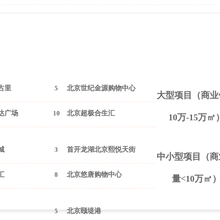
古里
5
北京世纪金源购物中心
大型项目（商业
达广场
10
北京超极合生汇
10万-15万㎡
城
3
首开龙湖北京熙悦天街
中小型项目（商
汇
8
北京悠唐购物中心
量<10万㎡
5
北京颐堤港