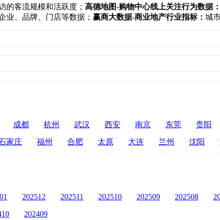
访的客流规模和活跃度；
高德地图-购物中心线上关注行为数据
企业、品牌、门店等数据；
赢商大数据-商业地产行业指标：
城
成都
杭州
武汉
西安
南京
东莞
贵阳
石家庄
福州
合肥
太原
大连
兰州
沈阳
01
202512
202511
202510
202509
202508
2
410
202409