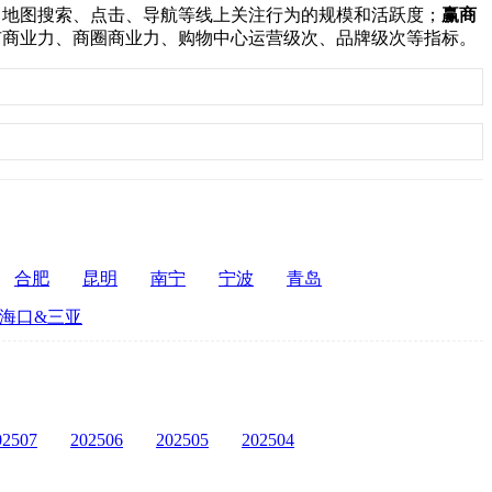
：
地图搜索、点击、导航等线上关注行为的规模和活跃度；
赢商
市商业力、商圈商业力、购物中心运营级次、品牌级次等指标。
合肥
昆明
南宁
宁波
青岛
海口&三亚
02507
202506
202505
202504