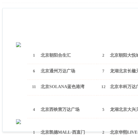
1
北京朝阳合生汇
2
北京朝阳大悦
6
北京通州万达广场
7
龙湖北京长楹
11
北京SOLANA蓝色港湾
12
北京丰科万达
4
北京西铁营万达广场
5
龙湖北京大兴
1
北京凯德MALL·西直门
2
北京华熙LIVE