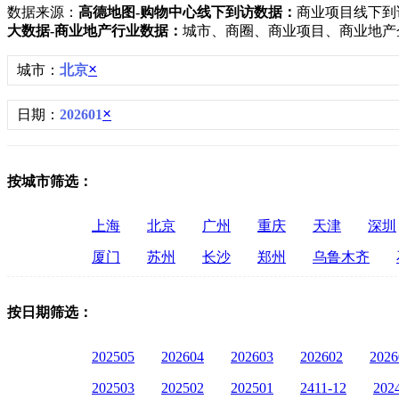
数据来源：
高德地图-购物中心线下到访数据：
商业项目线下到
大数据-商业地产行业数据：
城市、商圈、商业项目、商业地产
×
城市：
北京
×
日期：
202601
按城市筛选：
上海
北京
广州
重庆
天津
深圳
厦门
苏州
长沙
郑州
乌鲁木齐
按日期筛选：
202505
202604
202603
202602
2026
202503
202502
202501
2411-12
202