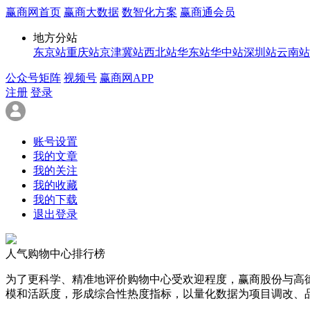
赢商网首页
赢商大数据
数智化方案
赢商通会员
地方分站
东京站
重庆站
京津冀站
西北站
华东站
华中站
深圳站
云南站
公众号矩阵
视频号
赢商网APP
注册
登录
账号设置
我的文章
我的关注
我的收藏
我的下载
退出登录
人气购物中心排行榜
为了更科学、精准地评价购物中心受欢迎程度，赢商股份与高
模和活跃度，形成综合性热度指标，以量化数据为项目调改、