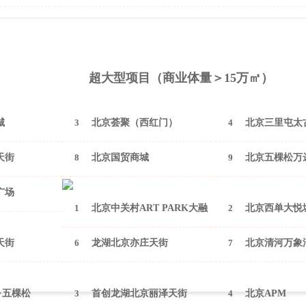
2026年1月（北京）
超大型项目（商业体量＞15万㎡）
城
3
北京荟聚（西红门）
4
北京三里屯太
天街
8
北京国贸商城
9
北京五棵松万
广场
1
北京中关村ART PARK大融
2
北京西单大悦
城
天街
6
龙湖北京亦庄天街
7
北京清河万象
·五棵松
3
首创龙湖北京丽泽天街
4
北京APM