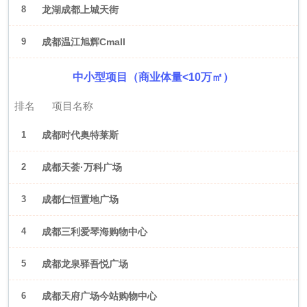
8
龙湖成都上城天街
9
成都温江旭辉Cmall
中小型项目（商业体量<10万㎡）
排名
项目名称
1
成都时代奥特莱斯
2
成都天荟·万科广场
3
成都仁恒置地广场
4
成都三利爱琴海购物中心
5
成都龙泉驿吾悦广场
6
成都天府广场今站购物中心