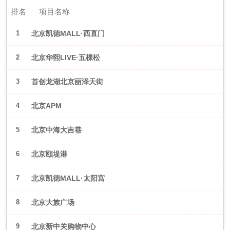
排名
项目名称
1
北京凯德MALL·西直门
2
北京华熙LIVE·五棵松
3
首创龙湖北京丽泽天街
4
北京APM
5
北京中海大吉巷
6
北京颐堤港
7
北京凯德MALL·太阳宫
8
北京大族广场
9
北京新中关购物中心