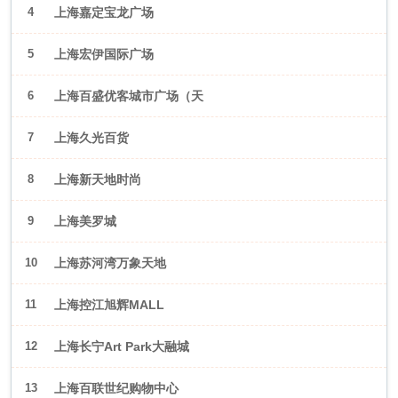
4
上海嘉定宝龙广场
5
上海宏伊国际广场
6
上海百盛优客城市广场（天
山店）
7
上海久光百货
8
上海新天地时尚
9
上海美罗城
10
上海苏河湾万象天地
11
上海控江旭辉MALL
12
上海长宁Art Park大融城
13
上海百联世纪购物中心