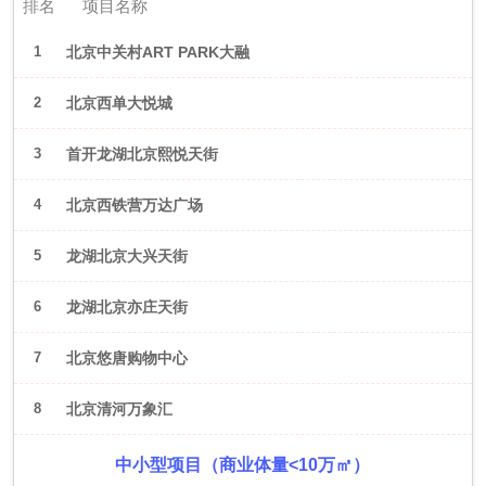
排名
项目名称
1
北京中关村ART PARK大融
城
2
北京西单大悦城
3
首开龙湖北京熙悦天街
4
北京西铁营万达广场
5
龙湖北京大兴天街
6
龙湖北京亦庄天街
7
北京悠唐购物中心
8
北京清河万象汇
中小型项目（商业体量<10万㎡）