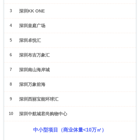
3
深圳KK ONE
4
深圳皇庭广场
5
深圳卓悦汇
6
深圳布吉万象汇
7
深圳南山海岸城
8
深圳万象前海
9
深圳西丽宝能环球汇
10
深圳中航城君尚购物中心
中小型项目（商业体量<10万㎡）