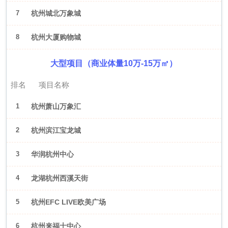
7
杭州城北万象城
8
杭州大厦购物城
大型项目（商业体量10万-15万㎡）
排名
项目名称
1
杭州萧山万象汇
2
杭州滨江宝龙城
3
华润杭州中心
4
龙湖杭州西溪天街
5
杭州EFC LIVE欧美广场
6
杭州来福士中心