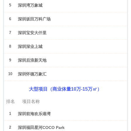
5
深圳湾万象城
6
深圳坂田万科广场
7
深圳宝安大仟里
8
深圳深业上城
9
深圳后浪新天地
10
深圳怀德万象汇
大型项目（商业体量10万-15万㎡）
排名
项目名称
1
深圳前海欢乐港湾
2
深圳福田星河COCO Park