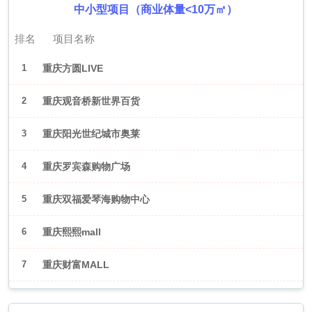
中小型项目（商业体量<10万㎡）
排名
项目名称
1
重庆方圆LIVE
2
重庆观音桥新世界百货
3
重庆阳光世纪城市奥莱
4
重庆罗宾森购物广场
5
重庆双福爱琴海购物中心
6
重庆熙熙mall
7
重庆财富MALL