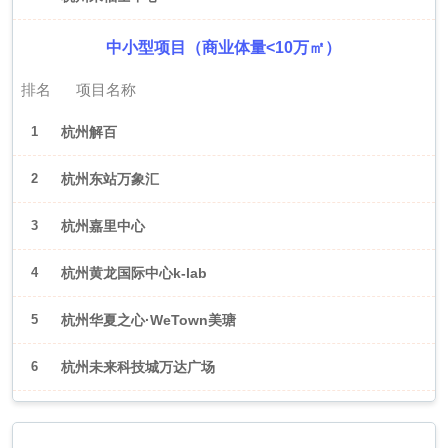
中小型项目（商业体量<10万㎡）
排名
项目名称
1
杭州解百
2
杭州东站万象汇
3
杭州嘉里中心
4
杭州黄龙国际中心k-lab
5
杭州华夏之心·WeTown美瑭
6
杭州未来科技城万达广场
2026年6月（武汉）