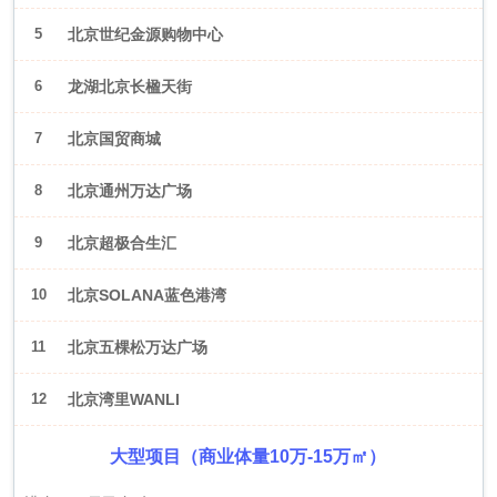
5
北京世纪金源购物中心
6
龙湖北京长楹天街
7
北京国贸商城
8
北京通州万达广场
9
北京超极合生汇
10
北京SOLANA蓝色港湾
11
北京五棵松万达广场
12
北京湾里WANLI
大型项目（商业体量10万-15万㎡）