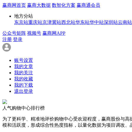
赢商网首页
赢商大数据
数智化方案
赢商通会员
地方分站
东京站
重庆站
京津冀站
西北站
华东站
华中站
深圳站
云南站
公众号矩阵
视频号
赢商网APP
注册
登录
账号设置
我的文章
我的关注
我的收藏
我的下载
退出登录
人气购物中心排行榜
为了更科学、精准地评价购物中心受欢迎程度，赢商股份与高
模和活跃度，形成综合性热度指标，以量化数据为项目调改、