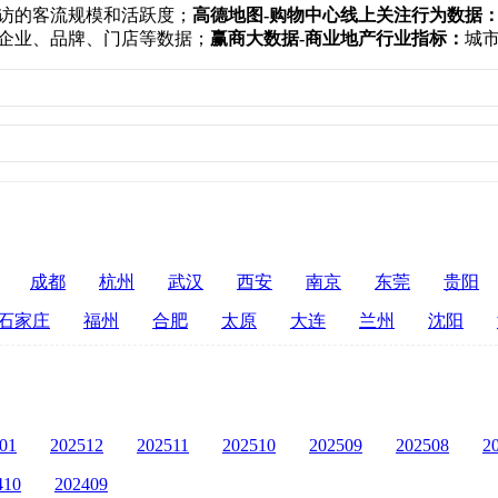
访的客流规模和活跃度；
高德地图-购物中心线上关注行为数据
企业、品牌、门店等数据；
赢商大数据-商业地产行业指标：
城
成都
杭州
武汉
西安
南京
东莞
贵阳
石家庄
福州
合肥
太原
大连
兰州
沈阳
01
202512
202511
202510
202509
202508
2
410
202409