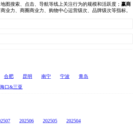
：
地图搜索、点击、导航等线上关注行为的规模和活跃度；
赢商
市商业力、商圈商业力、购物中心运营级次、品牌级次等指标。
合肥
昆明
南宁
宁波
青岛
海口&三亚
02507
202506
202505
202504