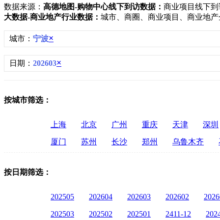
数据来源：
高德地图-购物中心线下到访数据：
商业项目线下到
大数据-商业地产行业数据：
城市、商圈、商业项目、商业地产
×
城市：
宁波
×
日期：
202603
按城市筛选：
上海
北京
广州
重庆
天津
深圳
厦门
苏州
长沙
郑州
乌鲁木齐
按日期筛选：
202505
202604
202603
202602
2026
202503
202502
202501
2411-12
202