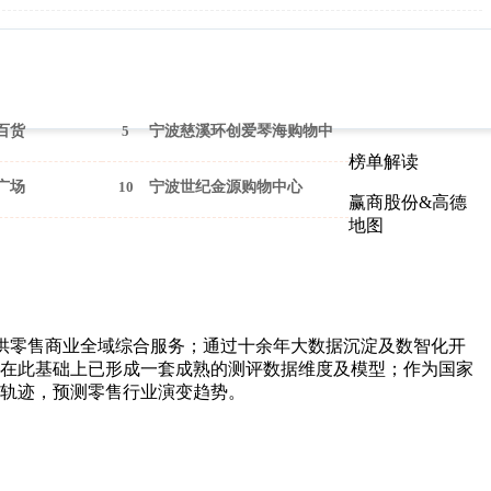
百货
5
宁波慈溪环创爱琴海购物中
榜单解读
心
广场
10
宁波世纪金源购物中心
赢商股份&高德
地图
供零售商业全域综合服务；通过十余年大数据沉淀及数智化开
在此基础上已形成一套成熟的测评数据维度及模型；作为国家
轨迹，预测零售行业演变趋势。