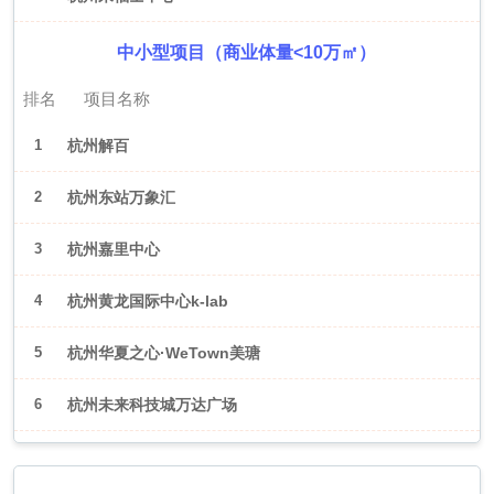
中小型项目（商业体量<10万㎡）
排名
项目名称
1
杭州解百
2
杭州东站万象汇
3
杭州嘉里中心
4
杭州黄龙国际中心k-lab
5
杭州华夏之心·WeTown美瑭
6
杭州未来科技城万达广场
2026年6月（武汉）