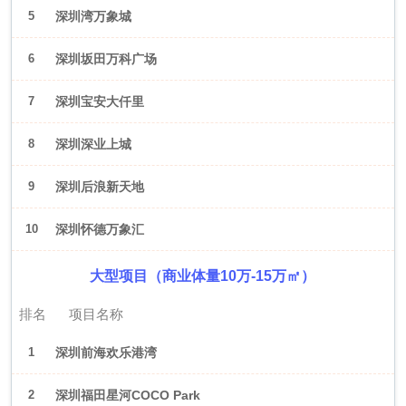
5
深圳湾万象城
6
深圳坂田万科广场
7
深圳宝安大仟里
8
深圳深业上城
9
深圳后浪新天地
10
深圳怀德万象汇
大型项目（商业体量10万-15万㎡）
排名
项目名称
1
深圳前海欢乐港湾
2
深圳福田星河COCO Park