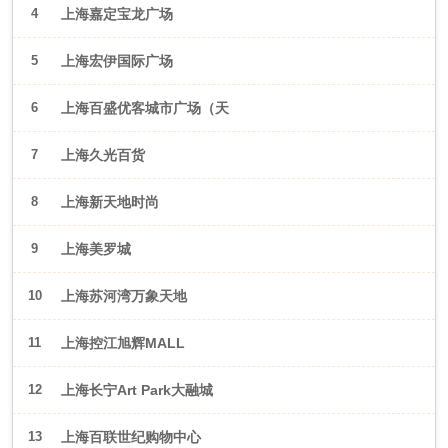
4
上海嘉定宝龙广场
5
上海宏伊国际广场
6
上海百盛优客城市广场（天
山店）
7
上海久光百货
8
上海新天地时尚
9
上海美罗城
10
上海苏河湾万象天地
11
上海控江旭辉MALL
12
上海长宁Art Park大融城
13
上海百联世纪购物中心