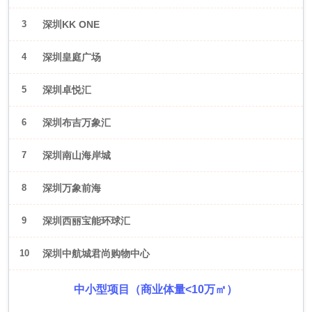
3
深圳KK ONE
4
深圳皇庭广场
5
深圳卓悦汇
6
深圳布吉万象汇
7
深圳南山海岸城
8
深圳万象前海
9
深圳西丽宝能环球汇
10
深圳中航城君尚购物中心
中小型项目（商业体量<10万㎡）