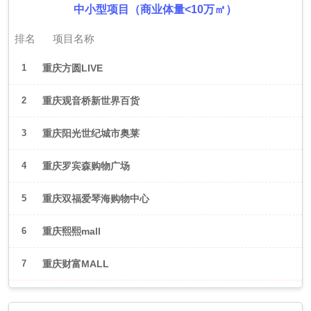
中小型项目（商业体量<10万㎡）
排名
项目名称
1
重庆方圆LIVE
2
重庆观音桥新世界百货
3
重庆阳光世纪城市奥莱
4
重庆罗宾森购物广场
5
重庆双福爱琴海购物中心
6
重庆熙熙mall
7
重庆财富MALL