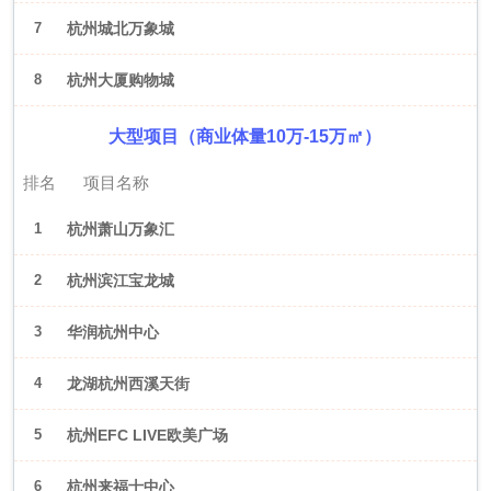
7
杭州城北万象城
8
杭州大厦购物城
大型项目（商业体量10万-15万㎡）
排名
项目名称
1
杭州萧山万象汇
2
杭州滨江宝龙城
3
华润杭州中心
4
龙湖杭州西溪天街
5
杭州EFC LIVE欧美广场
6
杭州来福士中心