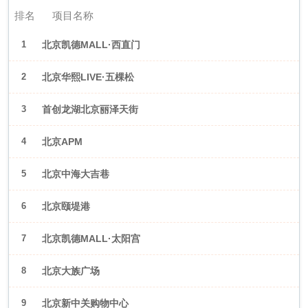
排名
项目名称
1
北京凯德MALL·西直门
2
北京华熙LIVE·五棵松
3
首创龙湖北京丽泽天街
4
北京APM
5
北京中海大吉巷
6
北京颐堤港
7
北京凯德MALL·太阳宫
8
北京大族广场
9
北京新中关购物中心