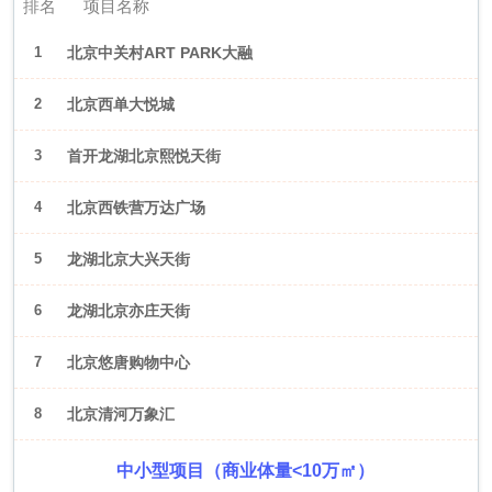
排名
项目名称
1
北京中关村ART PARK大融
城
2
北京西单大悦城
3
首开龙湖北京熙悦天街
4
北京西铁营万达广场
5
龙湖北京大兴天街
6
龙湖北京亦庄天街
7
北京悠唐购物中心
8
北京清河万象汇
中小型项目（商业体量<10万㎡）