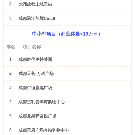
8
龙湖成都上城天街
9
成都温江旭辉Cmall
中小型项目（商业体量<10万㎡）
排名
项目名称
1
成都时代奥特莱斯
2
成都天荟·万科广场
3
成都仁恒置地广场
4
成都三利爱琴海购物中心
5
成都龙泉驿吾悦广场
6
成都天府广场今站购物中心