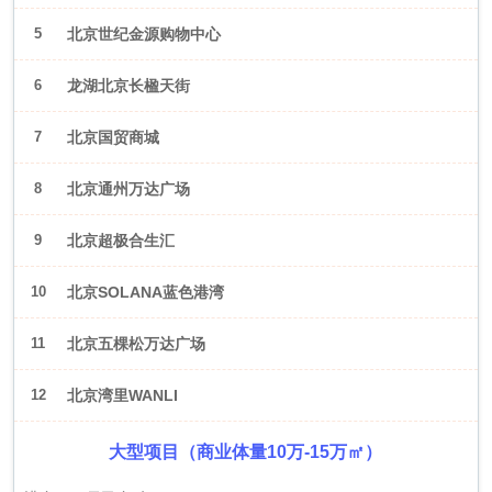
5
北京世纪金源购物中心
6
龙湖北京长楹天街
7
北京国贸商城
8
北京通州万达广场
9
北京超极合生汇
10
北京SOLANA蓝色港湾
11
北京五棵松万达广场
12
北京湾里WANLI
大型项目（商业体量10万-15万㎡）