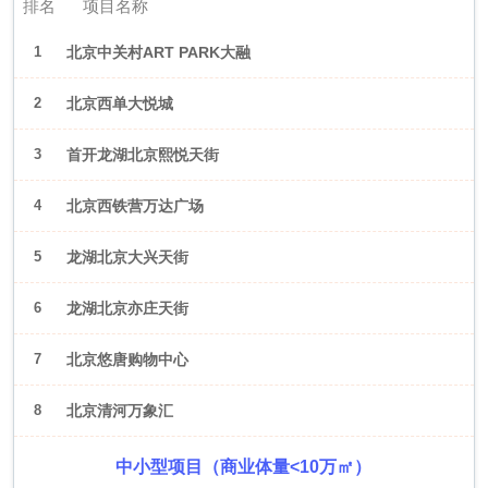
排名
项目名称
1
北京中关村ART PARK大融
城
2
北京西单大悦城
3
首开龙湖北京熙悦天街
4
北京西铁营万达广场
5
龙湖北京大兴天街
6
龙湖北京亦庄天街
7
北京悠唐购物中心
8
北京清河万象汇
中小型项目（商业体量<10万㎡）