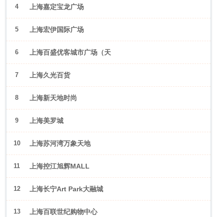
4
上海嘉定宝龙广场
5
上海宏伊国际广场
6
上海百盛优客城市广场（天
山店）
7
上海久光百货
8
上海新天地时尚
9
上海美罗城
10
上海苏河湾万象天地
11
上海控江旭辉MALL
12
上海长宁Art Park大融城
13
上海百联世纪购物中心