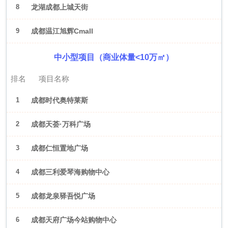
8
龙湖成都上城天街
9
成都温江旭辉Cmall
中小型项目（商业体量<10万㎡）
排名
项目名称
1
成都时代奥特莱斯
2
成都天荟·万科广场
3
成都仁恒置地广场
4
成都三利爱琴海购物中心
5
成都龙泉驿吾悦广场
6
成都天府广场今站购物中心