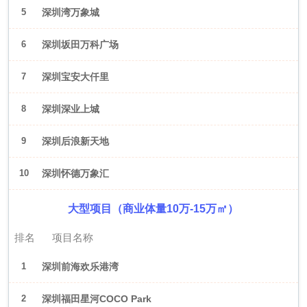
5
深圳湾万象城
6
深圳坂田万科广场
7
深圳宝安大仟里
8
深圳深业上城
9
深圳后浪新天地
10
深圳怀德万象汇
大型项目（商业体量10万-15万㎡）
排名
项目名称
1
深圳前海欢乐港湾
2
深圳福田星河COCO Park