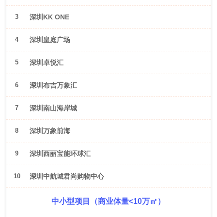
3
深圳KK ONE
4
深圳皇庭广场
5
深圳卓悦汇
6
深圳布吉万象汇
7
深圳南山海岸城
8
深圳万象前海
9
深圳西丽宝能环球汇
10
深圳中航城君尚购物中心
中小型项目（商业体量<10万㎡）