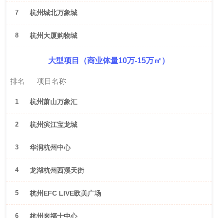
7
杭州城北万象城
8
杭州大厦购物城
大型项目（商业体量10万-15万㎡）
排名
项目名称
1
杭州萧山万象汇
2
杭州滨江宝龙城
3
华润杭州中心
4
龙湖杭州西溪天街
5
杭州EFC LIVE欧美广场
6
杭州来福士中心