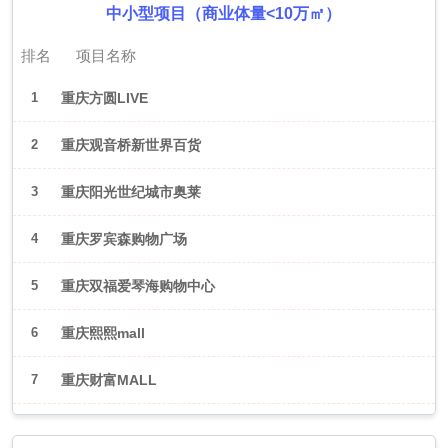
中小型项目（商业体量<10万㎡）
排名
项目名称
1
重庆方圆LIVE
2
重庆观音桥新世界百货
3
重庆阳光世纪城市奥莱
4
重庆罗宾森购物广场
5
重庆双福爱琴海购物中心
6
重庆熙熙mall
7
重庆财富MALL