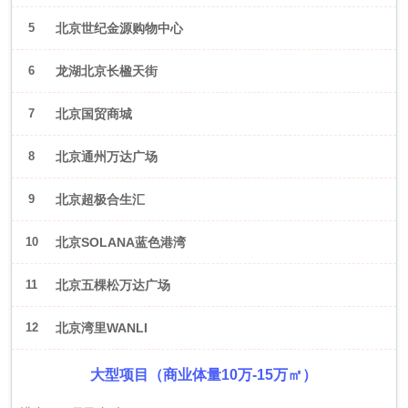
5
北京世纪金源购物中心
6
龙湖北京长楹天街
7
北京国贸商城
8
北京通州万达广场
9
北京超极合生汇
10
北京SOLANA蓝色港湾
11
北京五棵松万达广场
12
北京湾里WANLI
大型项目（商业体量10万-15万㎡）