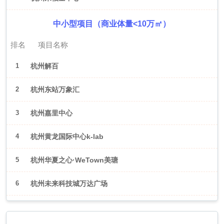
中小型项目（商业体量<10万㎡）
排名
项目名称
1
杭州解百
2
杭州东站万象汇
3
杭州嘉里中心
4
杭州黄龙国际中心k-lab
5
杭州华夏之心·WeTown美瑭
6
杭州未来科技城万达广场
2026年6月（武汉）