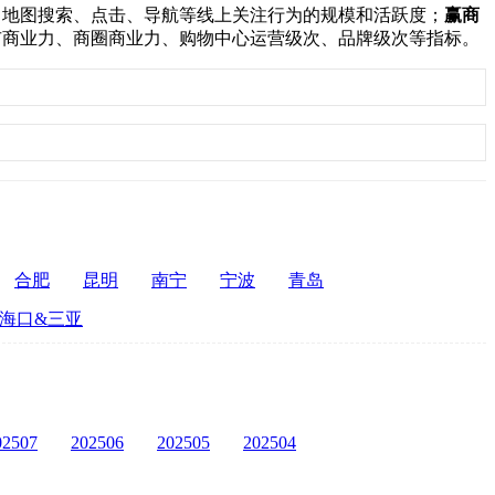
：
地图搜索、点击、导航等线上关注行为的规模和活跃度；
赢商
市商业力、商圈商业力、购物中心运营级次、品牌级次等指标。
合肥
昆明
南宁
宁波
青岛
海口&三亚
02507
202506
202505
202504