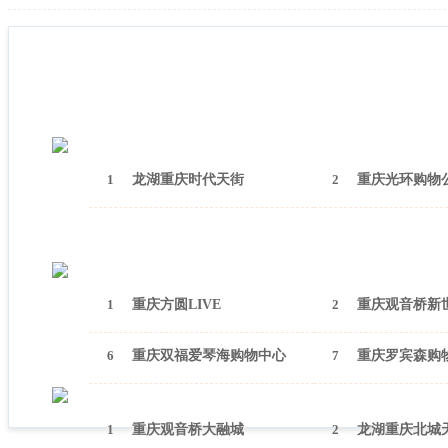
1
龙湖重庆时代天街
2
重庆光环购物
1
重庆方圆LIVE
2
重庆观音桥新
6
重庆双福爱琴海购物中心
7
重庆罗宾森购
1
重庆观音桥大融城
2
龙湖重庆北城