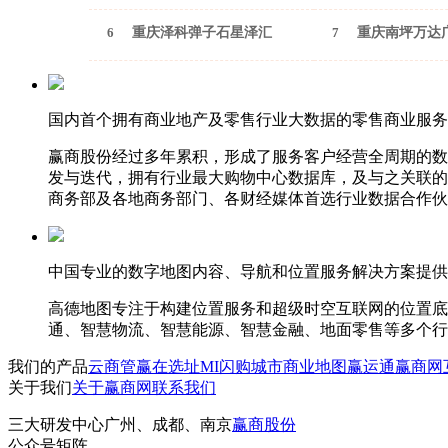
6
重庆泽科弹子石星泽汇
7
重庆南坪万达
国内首个拥有商业地产及零售行业大数据的零售商业服务
赢商股份经过多年累积，形成了服务客户经营全周期的数
发与迭代，拥有行业最大购物中心数据库，及与之关联的
商务部及各地商务部门、各财经媒体首选行业数据合作伙
中国专业的数字地图内容、导航和位置服务解决方案提供
高德地图专注于构建位置服务和超级时空互联网的位置底
通、智慧物流、智慧能源、智慧金融、地面零售等多个行
我们的产品
云商管
赢在选址
MI闪购
城市商业地图
赢运通
赢商网
关于我们
关于赢商网
联系我们
三大研发中心
广州、成都、南京
赢商股份
公众号矩阵