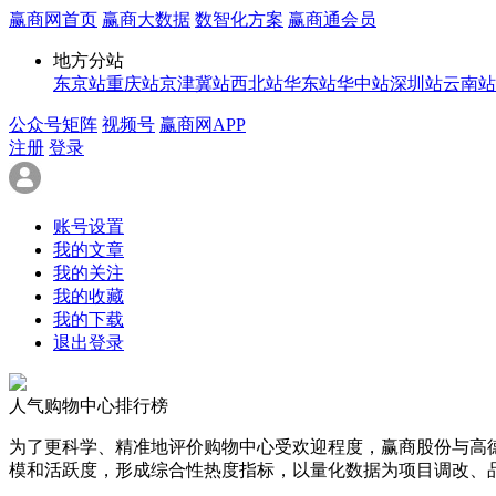
赢商网首页
赢商大数据
数智化方案
赢商通会员
地方分站
东京站
重庆站
京津冀站
西北站
华东站
华中站
深圳站
云南站
公众号矩阵
视频号
赢商网APP
注册
登录
账号设置
我的文章
我的关注
我的收藏
我的下载
退出登录
人气购物中心排行榜
为了更科学、精准地评价购物中心受欢迎程度，赢商股份与高
模和活跃度，形成综合性热度指标，以量化数据为项目调改、