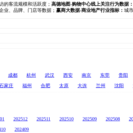
访的客流规模和活跃度；
高德地图-购物中心线上关注行为数据
企业、品牌、门店等数据；
赢商大数据-商业地产行业指标：
城
成都
杭州
武汉
西安
南京
东莞
贵阳
石家庄
福州
合肥
太原
大连
兰州
沈阳
01
202512
202511
202510
202509
202508
2
410
202409