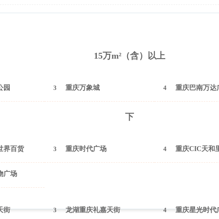
2025年12月（重庆）
15万m²（含）以上
公园
3
重庆万象城
4
重庆巴南万达
下
世界百货
3
重庆时代广场
4
重庆CIC天和
物广场
天街
3
龙湖重庆礼嘉天街
4
重庆星光时代