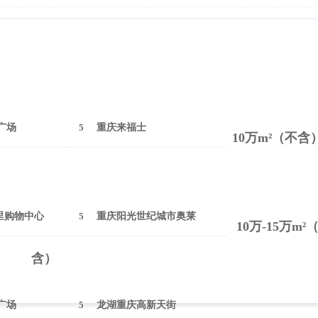
广场
5
重庆来福士
10万m²（不含
里购物中心
5
重庆阳光世纪城市奥莱
10万-15万m²
含）
广场
5
龙湖重庆高新天街