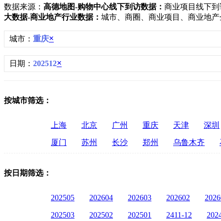
数据来源：
高德地图-购物中心线下到访数据：
商业项目线下到
大数据-商业地产行业数据：
城市、商圈、商业项目、商业地产
×
城市：
重庆
×
日期：
202512
按城市筛选：
上海
北京
广州
重庆
天津
深圳
厦门
苏州
长沙
郑州
乌鲁木齐
按日期筛选：
202505
202604
202603
202602
2026
202503
202502
202501
2411-12
202