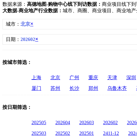
数据来源：
高德地图-购物中心线下到访数据：
商业项目线下到
大数据-商业地产行业数据：
城市、商圈、商业项目、商业地产
×
城市：
北京
×
日期：
202602
按城市筛选：
上海
北京
广州
重庆
天津
深圳
厦门
苏州
长沙
郑州
乌鲁木齐
按日期筛选：
202505
202604
202603
202602
2026
202503
202502
202501
2411-12
202