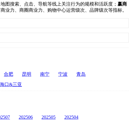
：
地图搜索、点击、导航等线上关注行为的规模和活跃度；
赢商
市商业力、商圈商业力、购物中心运营级次、品牌级次等指标。
合肥
昆明
南宁
宁波
青岛
海口&三亚
02507
202506
202505
202504