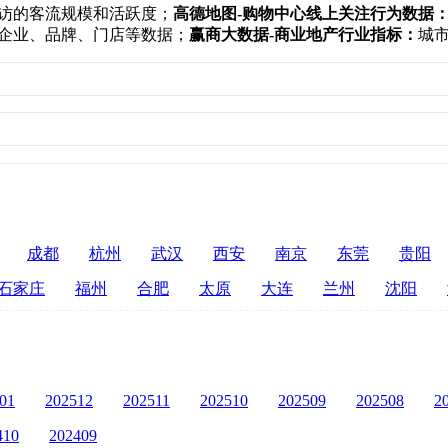
访的客流规模和活跃度；
高德地图-购物中心线上关注行为数据
企业、品牌、门店等数据；
赢商大数据-商业地产行业指标：
城
成都
杭州
武汉
西安
南京
东莞
贵阳
石家庄
福州
合肥
太原
大连
兰州
沈阳
01
202512
202511
202510
202509
202508
2
410
202409