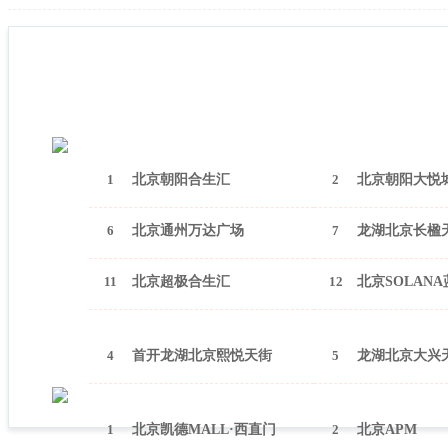
1
北京朝阳合生汇
2
北京朝阳大悦
6
北京通州万达广场
7
龙湖北京长楹
11
北京超极合生汇
12
北京SOLAN
4
首开龙湖北京熙悦天街
5
龙湖北京大兴
1
北京凯德MALL·西直门
2
北京APM