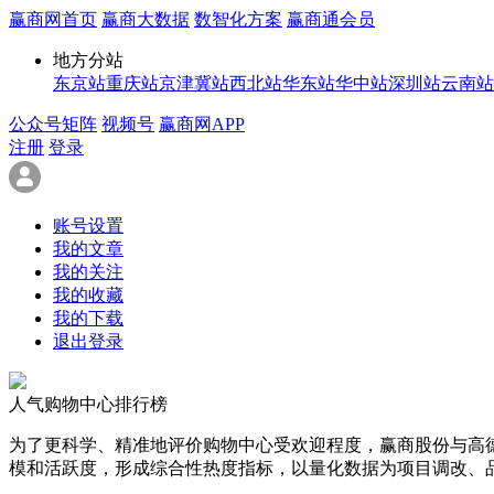
赢商网首页
赢商大数据
数智化方案
赢商通会员
地方分站
东京站
重庆站
京津冀站
西北站
华东站
华中站
深圳站
云南站
公众号矩阵
视频号
赢商网APP
注册
登录
账号设置
我的文章
我的关注
我的收藏
我的下载
退出登录
人气购物中心排行榜
为了更科学、精准地评价购物中心受欢迎程度，赢商股份与高
模和活跃度，形成综合性热度指标，以量化数据为项目调改、