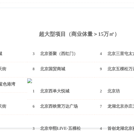
2026年2月（北京）
超大型项目（商业体量＞15万㎡）
城
3
北京荟聚（西红门）
4
北京三里屯太
天街
8
北京国贸商城
9
北京五棵松万
A蓝色港湾
1
北京西单大悦城
2
北京坊
天街
6
北京西铁营万达广场
7
龙湖北京亦庄
3
北京华熙LIVE·五棵松
4
首创龙湖北京