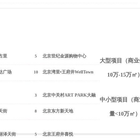
古里
5
北京世纪金源购物中心
大型项目（商业
达广场
10
北京湾里•王府井WellTown
10万-15万㎡
3
北京中关村ART PARK大融
中小型项目（商
城
天街
8
北京东方新天地
量<10万㎡
丽泽天街
5
北京王府井喜悦