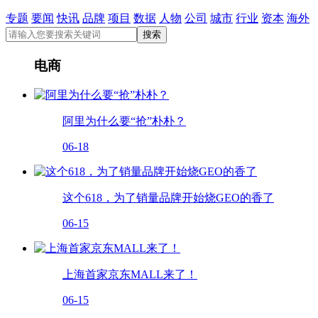
专题
要闻
快讯
品牌
项目
数据
人物
公司
城市
行业
资本
海外
电商
阿里为什么要“抢”朴朴？
06-18
这个618，为了销量品牌开始烧GEO的香了
06-15
上海首家京东MALL来了！
06-15