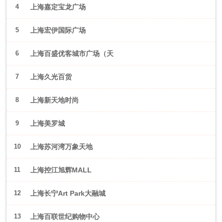
4
上海嘉定宝龙广场
5
上海宏伊国际广场
6
上海百盛优客城市广场（天
山店）
7
上海久光百货
8
上海新天地时尚
9
上海美罗城
10
上海苏河湾万象天地
11
上海控江旭辉MALL
12
上海长宁Art Park大融城
13
上海百联世纪购物中心