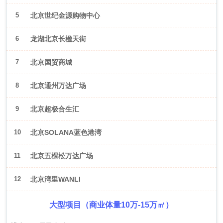
5
北京世纪金源购物中心
6
龙湖北京长楹天街
7
北京国贸商城
8
北京通州万达广场
9
北京超极合生汇
10
北京SOLANA蓝色港湾
11
北京五棵松万达广场
12
北京湾里WANLI
大型项目（商业体量10万-15万㎡）