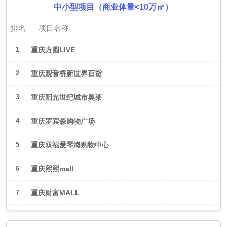
中小型项目（商业体量<10万㎡）
排名
项目名称
1
重庆方圆LIVE
2
重庆观音桥新世界百货
3
重庆阳光世纪城市奥莱
4
重庆罗宾森购物广场
5
重庆双福爱琴海购物中心
6
重庆熙熙mall
7
重庆财富MALL