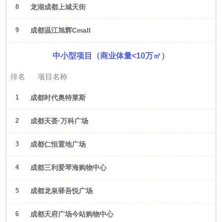
8
龙湖成都上城天街
9
成都温江旭辉Cmall
中小型项目（商业体量<10万㎡）
排名
项目名称
1
成都时代奥特莱斯
2
成都天荟·万科广场
3
成都仁恒置地广场
4
成都三利爱琴海购物中心
5
成都龙泉驿吾悦广场
6
成都天府广场今站购物中心