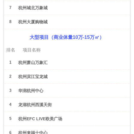
7
杭州城北万象城
8
杭州大厦购物城
大型项目（商业体量10万-15万㎡）
排名
项目名称
1
杭州萧山万象汇
2
杭州滨江宝龙城
3
华润杭州中心
4
龙湖杭州西溪天街
5
杭州EFC LIVE欧美广场
6
杭州来福士中心