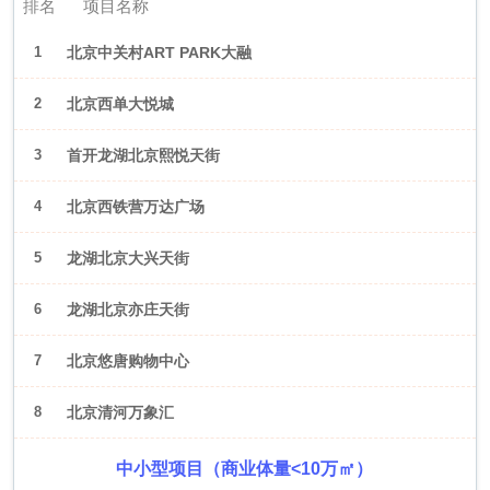
排名
项目名称
1
北京中关村ART PARK大融
城
2
北京西单大悦城
3
首开龙湖北京熙悦天街
4
北京西铁营万达广场
5
龙湖北京大兴天街
6
龙湖北京亦庄天街
7
北京悠唐购物中心
8
北京清河万象汇
中小型项目（商业体量<10万㎡）