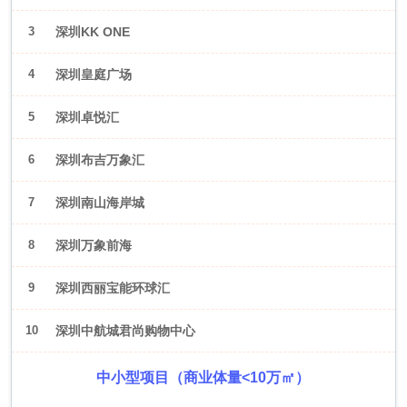
3
深圳KK ONE
4
深圳皇庭广场
5
深圳卓悦汇
6
深圳布吉万象汇
7
深圳南山海岸城
8
深圳万象前海
9
深圳西丽宝能环球汇
10
深圳中航城君尚购物中心
中小型项目（商业体量<10万㎡）