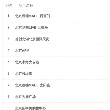
排名
项目名称
1
北京凯德MALL·西直门
2
北京华熙LIVE·五棵松
3
首创龙湖北京丽泽天街
4
北京APM
5
北京中海大吉巷
6
北京颐堤港
7
北京凯德MALL·太阳宫
8
北京大族广场
9
北京新中关购物中心