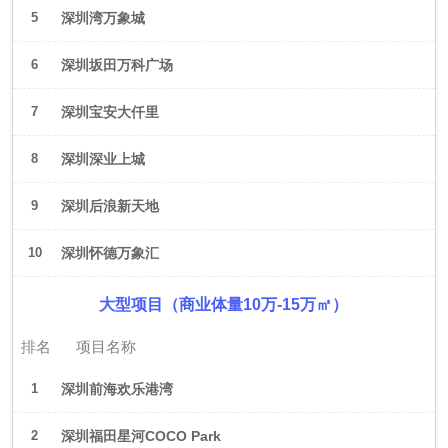
5
深圳湾万象城
6
深圳坂田万科广场
7
深圳宝安大仟里
8
深圳深业上城
9
深圳后浪新天地
10
深圳怀德万象汇
大型项目（商业体量10万-15万㎡）
排名
项目名称
1
深圳前海欢乐港湾
2
深圳福田星河COCO Park