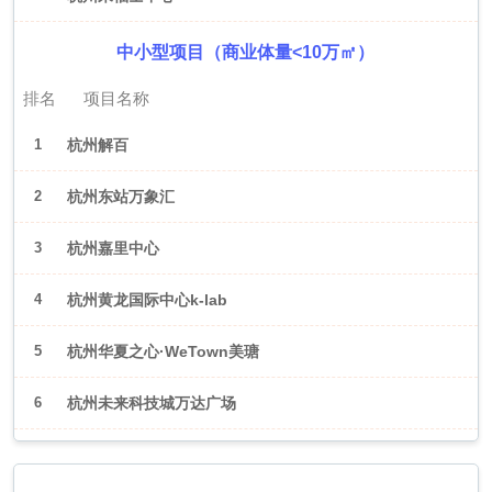
中小型项目（商业体量<10万㎡）
排名
项目名称
1
杭州解百
2
杭州东站万象汇
3
杭州嘉里中心
4
杭州黄龙国际中心k-lab
5
杭州华夏之心·WeTown美瑭
6
杭州未来科技城万达广场
2026年6月（武汉）