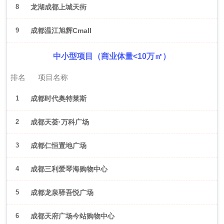
8
龙湖成都上城天街
9
成都温江旭辉Cmall
中小型项目（商业体量<10万㎡）
排名
项目名称
1
成都时代奥特莱斯
2
成都天荟·万科广场
3
成都仁恒置地广场
4
成都三利爱琴海购物中心
5
成都龙泉驿吾悦广场
6
成都天府广场今站购物中心