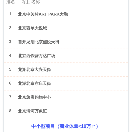
排名
项目名称
1
北京中关村ART PARK大融
城
2
北京西单大悦城
3
首开龙湖北京熙悦天街
4
北京西铁营万达广场
5
龙湖北京大兴天街
6
龙湖北京亦庄天街
7
北京悠唐购物中心
8
北京清河万象汇
中小型项目（商业体量<10万㎡）