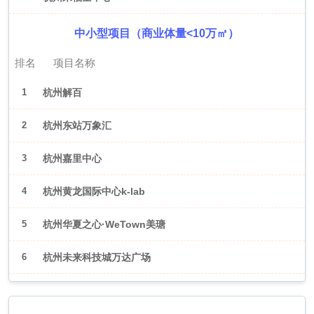
中小型项目（商业体量<10万㎡）
排名
项目名称
1
杭州解百
2
杭州东站万象汇
3
杭州嘉里中心
4
杭州黄龙国际中心k-lab
5
杭州华夏之心·WeTown美瑭
6
杭州未来科技城万达广场
2026年6月（武汉）