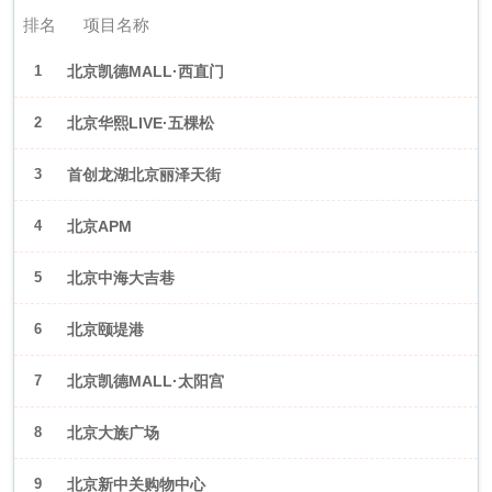
排名
项目名称
1
北京凯德MALL·西直门
2
北京华熙LIVE·五棵松
3
首创龙湖北京丽泽天街
4
北京APM
5
北京中海大吉巷
6
北京颐堤港
7
北京凯德MALL·太阳宫
8
北京大族广场
9
北京新中关购物中心