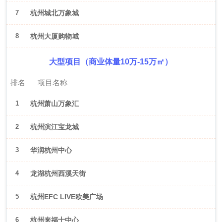
7
杭州城北万象城
8
杭州大厦购物城
大型项目（商业体量10万-15万㎡）
排名
项目名称
1
杭州萧山万象汇
2
杭州滨江宝龙城
3
华润杭州中心
4
龙湖杭州西溪天街
5
杭州EFC LIVE欧美广场
6
杭州来福士中心