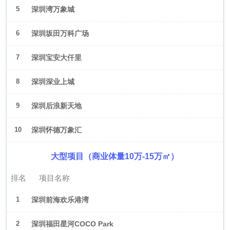
5
深圳湾万象城
6
深圳坂田万科广场
7
深圳宝安大仟里
8
深圳深业上城
9
深圳后浪新天地
10
深圳怀德万象汇
大型项目（商业体量10万-15万㎡）
排名
项目名称
1
深圳前海欢乐港湾
2
深圳福田星河COCO Park