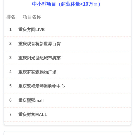
中小型项目（商业体量<10万㎡）
排名
项目名称
1
重庆方圆LIVE
2
重庆观音桥新世界百货
3
重庆阳光世纪城市奥莱
4
重庆罗宾森购物广场
5
重庆双福爱琴海购物中心
6
重庆熙熙mall
7
重庆财富MALL