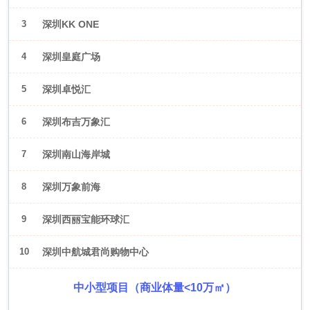
3
深圳KK ONE
4
深圳皇庭广场
5
深圳卓悦汇
6
深圳布吉万象汇
7
深圳南山海岸城
8
深圳万象前海
9
深圳西丽宝能环球汇
10
深圳中航城君尚购物中心
中小型项目（商业体量<10万㎡）