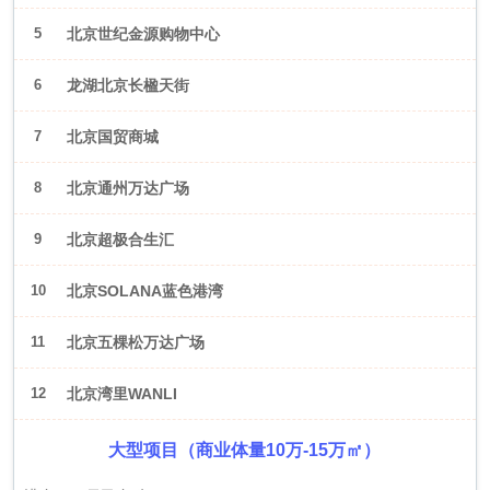
5
北京世纪金源购物中心
6
龙湖北京长楹天街
7
北京国贸商城
8
北京通州万达广场
9
北京超极合生汇
10
北京SOLANA蓝色港湾
11
北京五棵松万达广场
12
北京湾里WANLI
大型项目（商业体量10万-15万㎡）