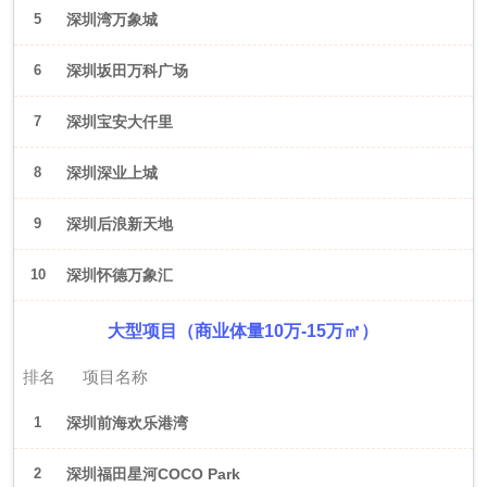
5
深圳湾万象城
6
深圳坂田万科广场
7
深圳宝安大仟里
8
深圳深业上城
9
深圳后浪新天地
10
深圳怀德万象汇
大型项目（商业体量10万-15万㎡）
排名
项目名称
1
深圳前海欢乐港湾
2
深圳福田星河COCO Park