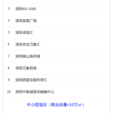
3
深圳KK ONE
4
深圳皇庭广场
5
深圳卓悦汇
6
深圳布吉万象汇
7
深圳南山海岸城
8
深圳万象前海
9
深圳西丽宝能环球汇
10
深圳中航城君尚购物中心
中小型项目（商业体量<10万㎡）