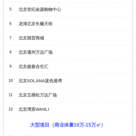
5
北京世纪金源购物中心
6
龙湖北京长楹天街
7
北京国贸商城
8
北京通州万达广场
9
北京超极合生汇
10
北京SOLANA蓝色港湾
11
北京五棵松万达广场
12
北京湾里WANLI
大型项目（商业体量10万-15万㎡）