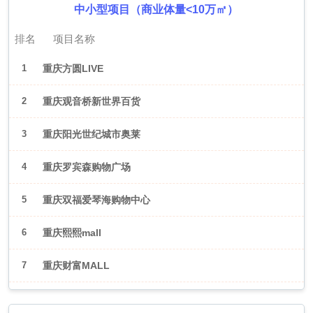
中小型项目（商业体量<10万㎡）
排名
项目名称
1
重庆方圆LIVE
2
重庆观音桥新世界百货
3
重庆阳光世纪城市奥莱
4
重庆罗宾森购物广场
5
重庆双福爱琴海购物中心
6
重庆熙熙mall
7
重庆财富MALL