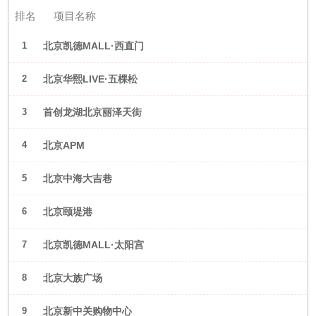
排名
项目名称
1
北京凯德MALL·西直门
2
北京华熙LIVE·五棵松
3
首创龙湖北京丽泽天街
4
北京APM
5
北京中海大吉巷
6
北京颐堤港
7
北京凯德MALL·太阳宫
8
北京大族广场
9
北京新中关购物中心