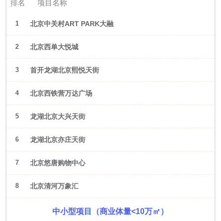
排名
项目名称
1
北京中关村ART PARK大融
城
2
北京西单大悦城
3
首开龙湖北京熙悦天街
4
北京西铁营万达广场
5
龙湖北京大兴天街
6
龙湖北京亦庄天街
7
北京悠唐购物中心
8
北京清河万象汇
中小型项目（商业体量<10万㎡）