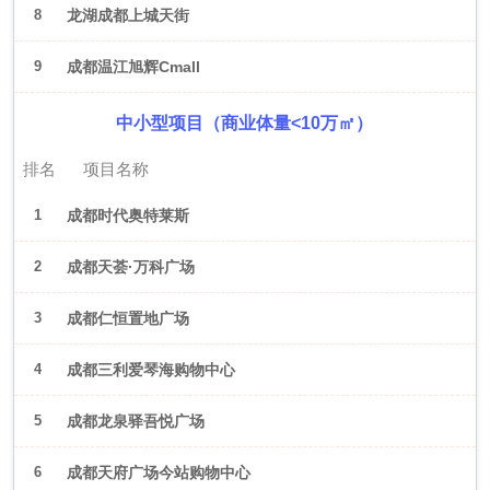
8
龙湖成都上城天街
9
成都温江旭辉Cmall
中小型项目（商业体量<10万㎡）
排名
项目名称
1
成都时代奥特莱斯
2
成都天荟·万科广场
3
成都仁恒置地广场
4
成都三利爱琴海购物中心
5
成都龙泉驿吾悦广场
6
成都天府广场今站购物中心