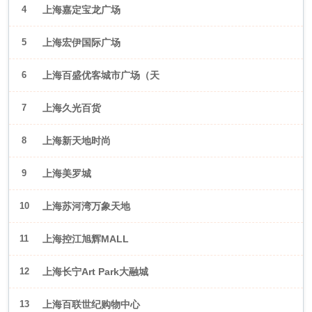
4
上海嘉定宝龙广场
5
上海宏伊国际广场
6
上海百盛优客城市广场（天
山店）
7
上海久光百货
8
上海新天地时尚
9
上海美罗城
10
上海苏河湾万象天地
11
上海控江旭辉MALL
12
上海长宁Art Park大融城
13
上海百联世纪购物中心