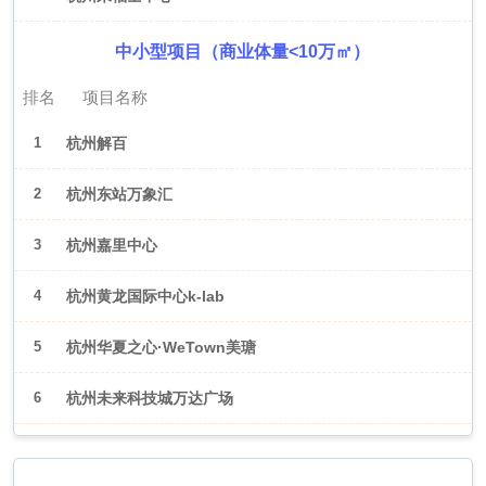
中小型项目（商业体量<10万㎡）
排名
项目名称
1
杭州解百
2
杭州东站万象汇
3
杭州嘉里中心
4
杭州黄龙国际中心k-lab
5
杭州华夏之心·WeTown美瑭
6
杭州未来科技城万达广场
2026年6月（武汉）