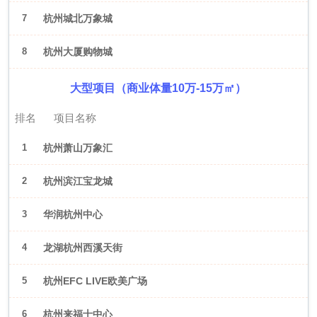
7
杭州城北万象城
8
杭州大厦购物城
大型项目（商业体量10万-15万㎡）
排名
项目名称
1
杭州萧山万象汇
2
杭州滨江宝龙城
3
华润杭州中心
4
龙湖杭州西溪天街
5
杭州EFC LIVE欧美广场
6
杭州来福士中心