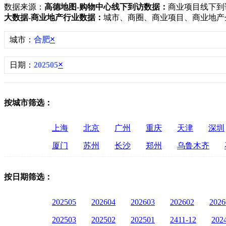
数据来源：
高德地图-购物中心线下到访数据：
商业项目线下到
大数据-商业地产行业数据：
城市、商圈、商业项目、商业地产
×
城市：
合肥
×
日期：
202505
按城市筛选：
上海
北京
广州
重庆
天津
深圳
厦门
苏州
长沙
郑州
乌鲁木齐
按日期筛选：
202505
202604
202603
202602
2026
202503
202502
202501
2411-12
202