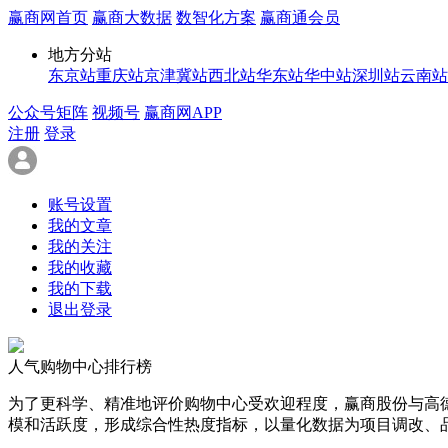
赢商网首页
赢商大数据
数智化方案
赢商通会员
地方分站
东京站
重庆站
京津冀站
西北站
华东站
华中站
深圳站
云南站
公众号矩阵
视频号
赢商网APP
注册
登录
账号设置
我的文章
我的关注
我的收藏
我的下载
退出登录
人气购物中心排行榜
为了更科学、精准地评价购物中心受欢迎程度，赢商股份与高
模和活跃度，形成综合性热度指标，以量化数据为项目调改、