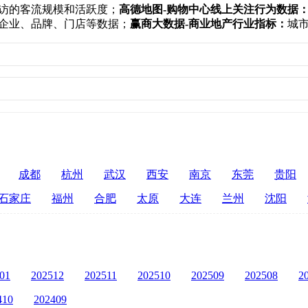
访的客流规模和活跃度；
高德地图-购物中心线上关注行为数据
企业、品牌、门店等数据；
赢商大数据-商业地产行业指标：
城
成都
杭州
武汉
西安
南京
东莞
贵阳
石家庄
福州
合肥
太原
大连
兰州
沈阳
01
202512
202511
202510
202509
202508
2
410
202409