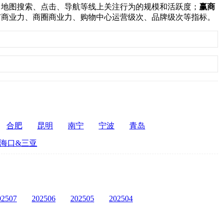
：
地图搜索、点击、导航等线上关注行为的规模和活跃度；
赢商
市商业力、商圈商业力、购物中心运营级次、品牌级次等指标。
合肥
昆明
南宁
宁波
青岛
海口&三亚
02507
202506
202505
202504