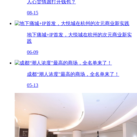
人心甘情愿打开钱包？
08-15
地下痛城+IP首发，大悦城在杭州的次元商业新实
践
06-09
成都“潮人浓度”最高的商场，全名单来了！
05-13