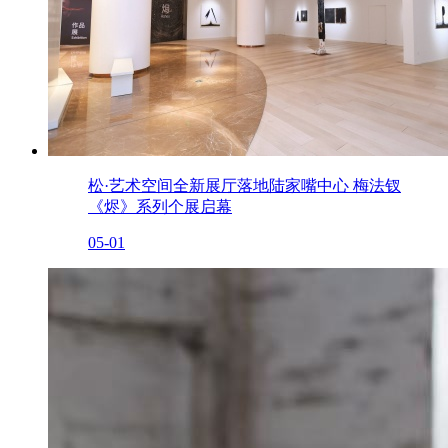
松·艺术空间全新展厅落地陆家嘴中心 梅法钗
《烬》系列个展启幕
05-01