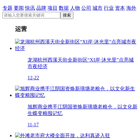
专题
要闻
快讯
品牌
项目
数据
人物
公司
城市
行业
资本
海外
运营
龙湖杭州西溪天街全新街区“XI岸·沐光里”点亮城
市夜经济
12-22
旭辉商业携手江阴国资焕新璜塘老粮仓，以文化新
生蝶变粮囤记忆
11-17