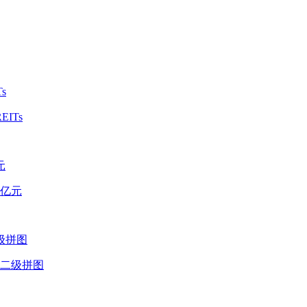
ITs
9亿元
一二级拼图