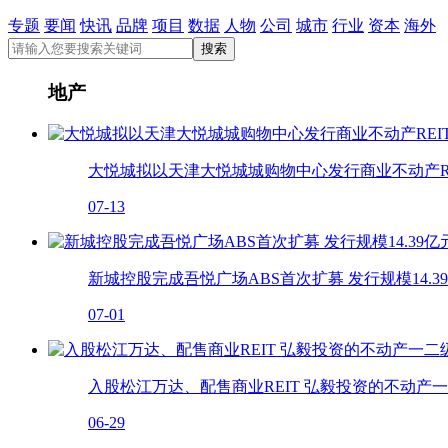
专题
要闻
快讯
品牌
项目
数据
人物
公司
城市
行业
资本
海外
地产
大悦城拟以天津大悦城城购物中心发行商业不动产RE
07-13
新城控股完成吾悦广场ABS首次扩募 发行规模14.3
07-01
入股松江万达、配售商业REIT 弘毅投资的不动产
06-29