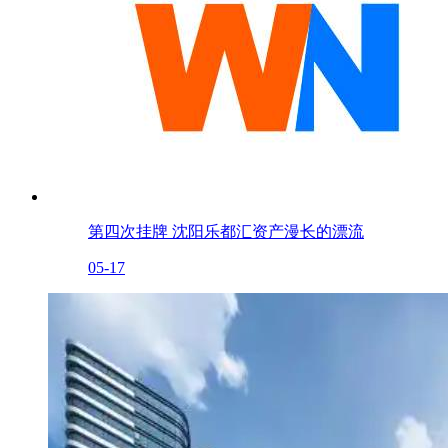
第四次挂牌 沈阳乐都汇资产漫长的漂流
05-17