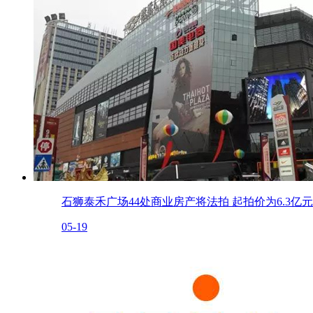
石狮泰禾广场44处商业房产将法拍 起拍价为6.3亿元
05-19