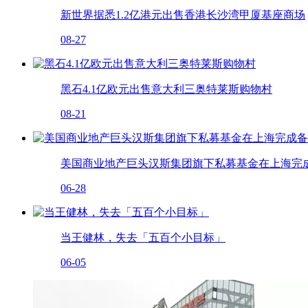
新世界据悉1.2亿港元出售香港长沙湾甲厦基座商场
08-27
黑石4.1亿欧元出售意大利三奥特莱斯购物村
08-21
美国商业地产巨头汉斯集团旗下私募基金在上海完
06-28
当王健林，失去「五百个小目标」
06-05