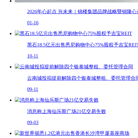
2026年心起点 兴未来｜锦楼集团品牌战略暨锦隆
01-16
黑石18.5亿元出售悉尼购物中心75%股权予吉宝REI
10-11
云南城投拟提前解除四个银泰城整租、委托管理合
09-11
消息称上海仙乐斯广场21亿交易失败
09-03