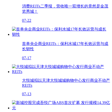
消费REITs二季报，营收唯一双增长的竟然是金茂
览秀城！
07-22
首单央企商业REITs：保利水城17年长效运营与成
长韧性
07-17
大悦城拟以天津大悦城城购物中心发行商业不动产
REITs
07-13