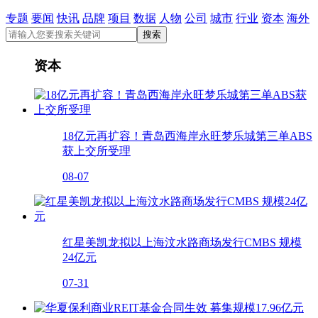
专题
要闻
快讯
品牌
项目
数据
人物
公司
城市
行业
资本
海外
资本
18亿元再扩容！青岛西海岸永旺梦乐城第三单ABS
获上交所受理
08-07
红星美凯龙拟以上海汶水路商场发行CMBS 规模
24亿元
07-31