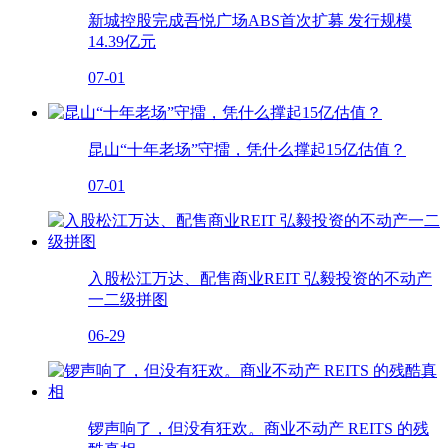
新城控股完成吾悦广场ABS首次扩募 发行规模
14.39亿元
07-01
昆山“十年老场”守擂，凭什么撑起15亿估值？
07-01
入股松江万达、配售商业REIT 弘毅投资的不动产
一二级拼图
06-29
锣声响了，但没有狂欢。商业不动产 REITS 的残