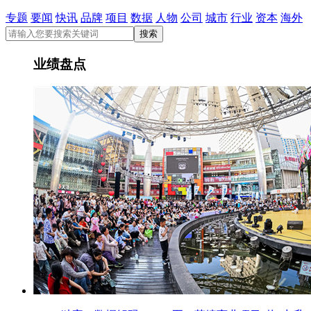
专题
要闻
快讯
品牌
项目
数据
人物
公司
城市
行业
资本
海外
业绩盘点